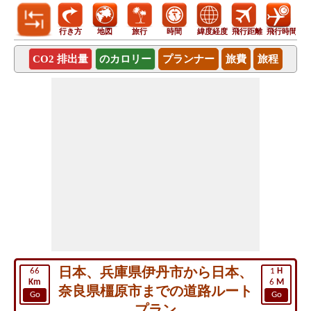
行き方
地図
旅行
時間
緯度経度
飛行距離
飛行時間
CO2 排出量
のカロリー
プランナー
旅費
旅程
日本、兵庫県伊丹市から日本、
66
1
H
Km
6
M
奈良県橿原市までの道路ルート
Go
Go
プラン