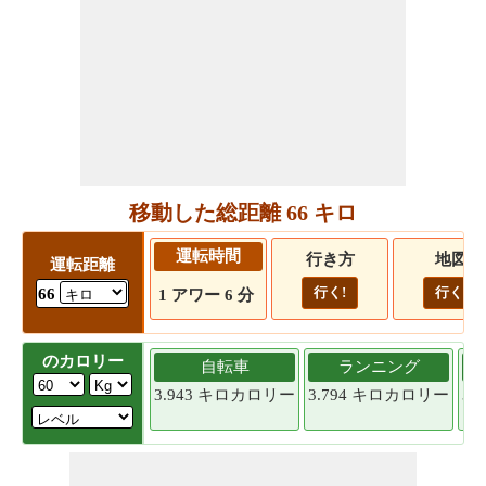
移動した総距離 66 キロ
運転時間
行き方
地図
運転距離
行く!
行く!
66
1 アワー 6 分
のカロリー
自転車
ランニング
3.943 キロカロリー
3.794 キロカロリー
3.