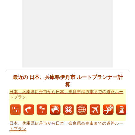
すか。あなたの
日本、兵庫県伊丹市から日本、奈良県橿
原市までの旅行
を計画しますスマートルートプランナー
を取得することができます。また、あなたの旅の最後の
微細な変化に対応することができます。
あなたが到達するために急いでいる場合ので、あなた
は、飛行機で行くことを好みます。あなたは日本、兵庫
県伊丹市と日本、奈良県橿原市の間の飛行距離を知りた
いですか。あなたはまた
日本、兵庫県伊丹市から日本、
奈良県橿原市までの飛行距離
.
あなたは旅に時間の制約を持っていますか。 の場合、あ
最近の 日本、兵庫県伊丹市 ルートプランナー計
なたは非常によくあなたの時間を管理しなければならな
算
いし、これのためにあなたは
日本、兵庫県伊丹市から日
日本、兵庫県伊丹市から日本、奈良県橿原市までの道路ルー
本、奈良県橿原市までの飛行時間
を知っている必要があ
トプラン
ります。
あなたのルートを得ることが計画された後、あなたの旅
のために駆動するためのコストの公正な見積もりを有す
日本、兵庫県伊丹市から日本、奈良県奈良市までの道路ルー
トプラン
ることが重要です。あなたはこの旅費計算機を使用して