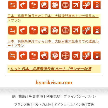
日本、兵庫県伊丹市から日本、奈良県橿原市までの旅行
の費用
を得ることができます。
日本、兵庫県伊丹市から日本、大阪府門真市までの道路ルー
トプラン
日本、兵庫県伊丹市から日本、大阪府東大阪市までの道路ル
ートプラン
>
もっと 日本、兵庫県伊丹市 ルートプランナー計算
kyorikeisan.com
約
|
接触
|
免責事項
|
利用規約
|
プライバシーポリシ
フランス語
|
ポルトガル語
|
ドイツ人
|
スペイン語
|
英語