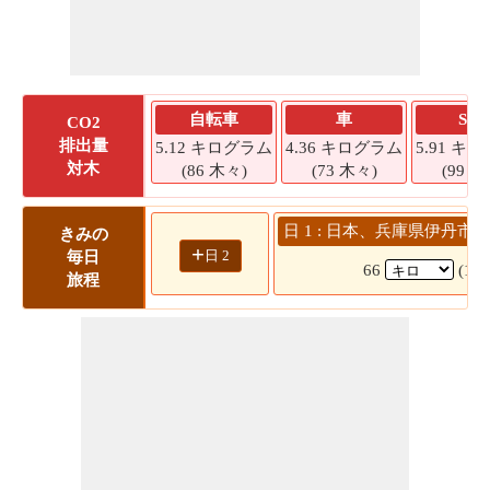
自転車
車
SU
CO2
排出量
5.12 キログラム
4.36 キログラム
5.91 キ
対木
(86 木々)
(73 木々)
(99 木
日 1 : 日本、兵庫県伊丹市 
きみの
+
日 2
毎日
66
(1 
旅程