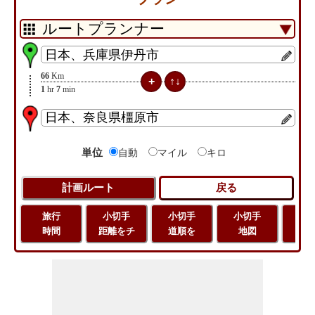
66
Km
1
hr
7
min
単位
自動
マイル
キロ
旅行
小切手
小切手
小切手
旅
時間
距離をチ
道順を
地図
距