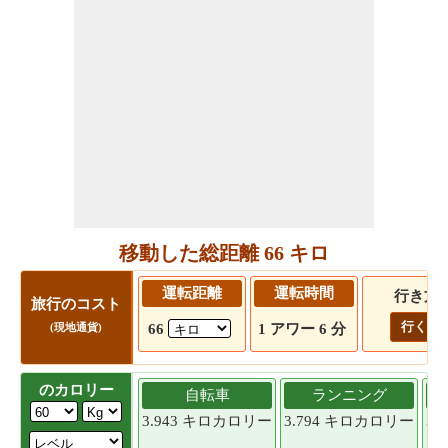
移動した総距離 66 キロ
運転距離
運転時間
行き方
旅行のコスト
行く!
66
1 アワー 6 分
(現地通貨)
のカロリー
自転車
ランニング
3.943 キロカロリー
3.794 キロカロリー
3.