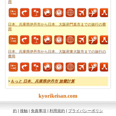
用
ことができます。
日本、兵庫県伊丹市から日本、大阪府門真市までの旅行の費
用
日本、兵庫県伊丹市から日本、大阪府東大阪市までの旅行の
費用
>
もっと 日本、兵庫県伊丹市 旅費計算
kyorikeisan.com
約
|
接触
|
免責事項
|
利用規約
|
プライバシーポリシ