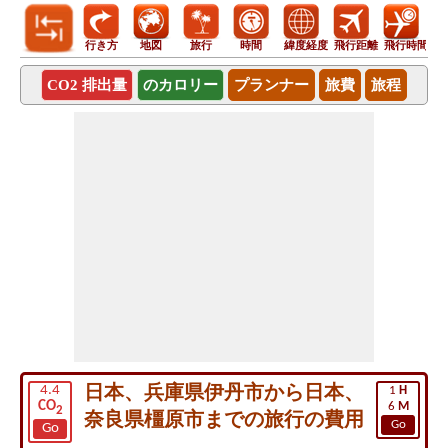
行き方
地図
旅行
時間
緯度経度
飛行距離
飛行時間
CO2 排出量
のカロリー
プランナー
旅費
旅程
日本、兵庫県伊丹市から日本、
4.4
1
H
CO
6
M
2
奈良県橿原市までの旅行の費用
Go
Go