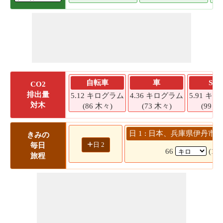
自転車
車
SU
CO2
排出量
5.12 キログラム
4.36 キログラム
5.91 キ
対木
(86 木々)
(73 木々)
(99 木
日 1 : 日本、兵庫県伊丹市 
きみの
+
日 2
毎日
66
(1 
旅程