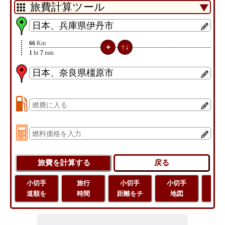
66
Km
1
hr
7
min
小切手
旅行
小切手
小切手
旅
道順を
時間
距離をチ
地図
距