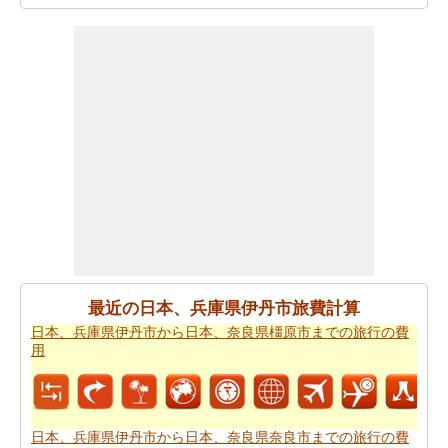
また、あなたは目的地に到達した後、別の活動を計画す
るために、旅行時間を知りたいかもしれません。あなた
は
日本、兵庫県伊丹市から日本、奈良県橿原市までの移
動時間
を取得することができます。
あなたは道路の旅の代わりに飛行を取ることによって、
時間と労力を節約しますか。このケースでは、
日本、兵
庫県伊丹市から日本、奈良県橿原市までの飛行距離
を認
識する必要があります。
あなたは飛行機で旅行している場合、また、あなたの旅
のために必要な飛行時間を知りたいかもしれません。あ
なたは
日本、兵庫県伊丹市から日本、奈良県橿原市まで
最近の日本、兵庫県伊丹市旅費計算
の飛行時間
を得ることができます。
日本、兵庫県伊丹市から日本、奈良県橿原市までの旅行の費
用
あなたは道路で旅行すると停止点やあなたの旅行の途中
可能性を知りたいことを決定した場合、あなたの
日本、
兵庫県伊丹市から日本、奈良県橿原市までの道路ルート
プラン
を計画し、あなたのルートプランナーを使用する
日本、兵庫県伊丹市から日本、奈良県奈良市までの旅行の費