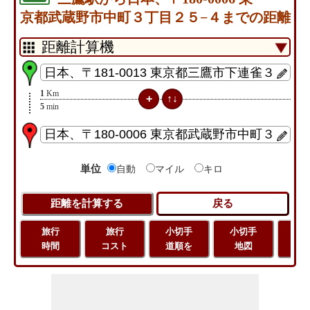
京都武蔵野市中町３丁目２５−４までの距離
1
Km
5
min
単位
自動
マイル
キロ
旅行
旅行
小切手
小切手
旅
時間
コスト
道順を
地図
距