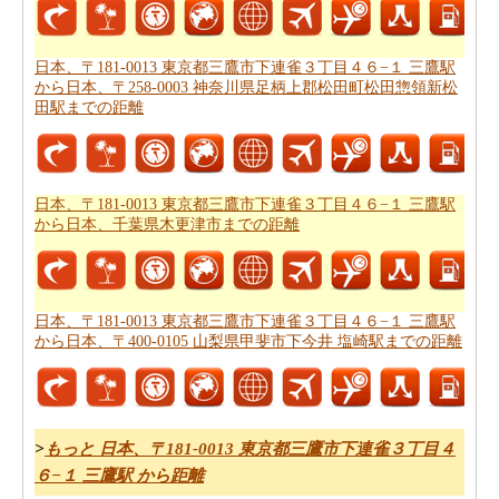
0006 東京都武蔵野市中町３丁目２５−４まで計ります。
日本、〒181-0013 東京都三鷹市下連雀３丁目４６−１ 三
日本、〒181-0013 東京都三鷹市下連雀３丁目４６−１ 三鷹駅
鷹駅から日本、〒180-0006 東京都武蔵野市中町３丁目２
から日本、〒258-0003 神奈川県足柄上郡松田町松田惣領新松
５−４まで良プランが欲しいですか。知る事はどの方を使
田駅までの距離
って
日本、〒181-0013 東京都三鷹市下連雀３丁目４６
−１ 三鷹駅から日本、〒180-0006 東京都武蔵野市中町３
丁目２５−４までの旅行
するんです。
日本、〒181-0013 東京都三鷹市下連雀３丁目４６−１ 三鷹駅
から日本、千葉県木更津市までの距離
道路走行は疲れて感じますか。飛行機で飛びてかかる時
間は知りたいんですか。
日本、〒181-0013 東京都三鷹市
下連雀３丁目４６−１ 三鷹駅から日本、〒180-0006 東京
都武蔵野市中町３丁目２５−４までの飛行時間
チェックし
日本、〒181-0013 東京都三鷹市下連雀３丁目４６−１ 三鷹駅
ます。
から日本、〒400-0105 山梨県甲斐市下今井 塩崎駅までの距離
それはあなたの旅のルートを計画するのは面倒ですか？
このルートプランナーは、
日本、〒181-0013 東京都三鷹
市下連雀３丁目４６−１ 三鷹駅から日本、〒180-0006 東
>
もっと 日本、〒181-0013 東京都三鷹市下連雀３丁目４
京都武蔵野市中町３丁目２５−４までの道路ルートプラン
６−１ 三鷹駅 から距離
提供します。