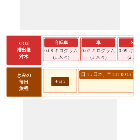
自転車
車
SU
CO2
排出量
0.08 キログラム
0.07 キログラム
0.09 キ
対木
(1 木々)
(1 木々)
(2 木
日 1 : 日本、〒181-00
きみの
+
日 2
毎日
旅程