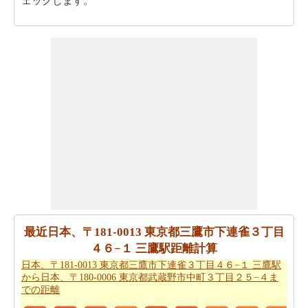
ェックします。
走行距離のとはべつに駆動方向も必要ですか。
日本、〒
181-0013 東京都三鷹市下連雀３丁目４６−１ 三鷹駅から
日本、〒180-0006 東京都武蔵野市中町３丁目２５−４ま
での方向
を参照して下さい。
日本、〒181-0013 東京都三鷹市下連雀３丁目４６−１ 三
鷹駅から日本、〒180-0006 東京都武蔵野市中町３丁目２
５−４まで 飛行機で飛びます、距離がどのぐらいかかり
ます。
日本、〒181-0013 東京都三鷹市下連雀３丁目４６
−１ 三鷹駅から日本、〒180-0006 東京都武蔵野市中町３
丁目２５−４までの飛行距離
はチェックします。
走行時間は走行距離といっように大切な事です。その
為、あなたは
日本、〒181-0013 東京都三鷹市下連雀３丁
最近日本、〒181-0013 東京都三鷹市下連雀３丁目
目４６−１ 三鷹駅から日本、〒180-0006 東京都武蔵野市
４６−１ 三鷹駅距離計算
中町３丁目２５−４までの移動時間
からひつようです。走
日本、〒181-0013 東京都三鷹市下連雀３丁目４６−１ 三鷹駅
から日本、〒180-0006 東京都武蔵野市中町３丁目２５−４ま
行距離をつかってしょよう時間は日本、〒181-0013 東京
での距離
都三鷹市下連雀３丁目４６−１ 三鷹駅から日本、〒180-