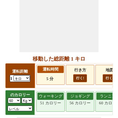
移動した総距離 1 キロ
運転時間
行き方
地図
運転距離
行く!
行く!
1
5 分
のカロリー
ウォーキング
ジョギング
ランニン
51 カロリー
56 カロリー
60 カロリ