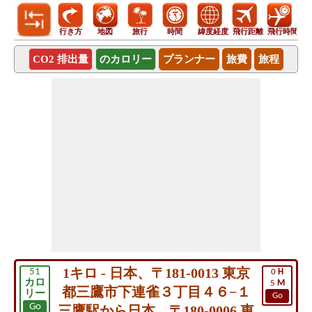
行き方
地図
旅行
時間
緯度経度
飛行距離
飛行時間
CO2 排出量
のカロリー
プランナー
旅費
旅程
1キロ - 日本、〒181-0013 東京
51
0
H
カロ
5
M
都三鷹市下連雀３丁目４６−１
リー
Go
Go
三鷹駅から日本、〒180-0006 東