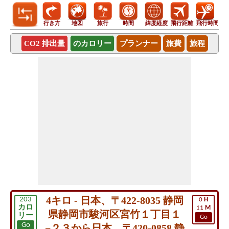
行き方
地図
旅行
時間
緯度経度
飛行距離
飛行時間
CO2 排出量
のカロリー
プランナー
旅費
旅程
4キロ - 日本、〒422-8035 静岡
203
0
H
カロ
11
M
県静岡市駿河区宮竹１丁目１
リー
Go
Go
−２３から日本、〒420-0858 静