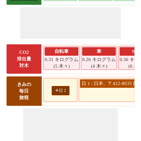
自転車
車
SU
CO2
排出量
0.31 キログラム
0.26 キログラム
0.36 キ
対木
(5 木々)
(4 木々)
(6 木
日 1 : 日本、〒422-80
きみの
+
日 2
毎日
旅程