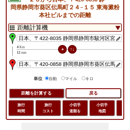
岡県静岡市葵区伝馬町２４−１５ 東海澱粉
本社ビルまでの距離
4
Km
12
min
単位
自動
マイル
キロ
旅行
旅行
小切手
小切手
旅
時間
コスト
道順を
地図
距