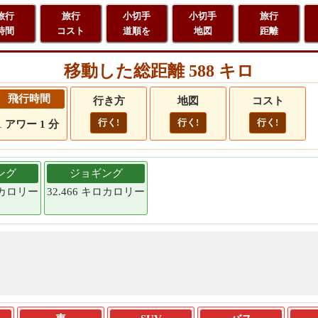
旅行
旅行
小切手
小切手
旅行
時間
コスト
道順を
地図
距離
移動した総距離 588 キロ
飛行時間
行き方
地図
コスト
行く!
行く!
行く!
1 アワー 1 分
ング
ジョギング
キロカロリー
32.466 キロカロリー