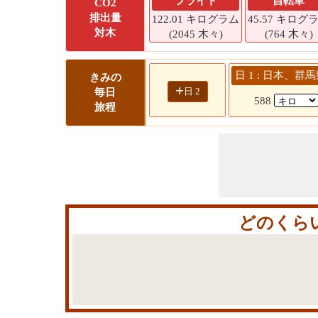
フライト
自転車
CO2
排出量
122.01 キログラム
45.57 キログ
対木
(2045 木々)
(764 木々)
日 1 : 日本、群
きみの
+
日 2
毎日
588
旅程
どのくら