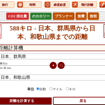
旅行
時間
緯度経度
飛行距離
CO2 排出量
のカロリー
プランナー
旅費
旅程
0
588キロ - 日本、群馬県から日
本、和歌山県までの距離
88
Km
hr
32
min
単位
自動
マイル
キロ