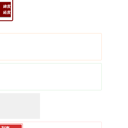
緯度
フライト
フライト
チェック
経度
距離
時間
ルート