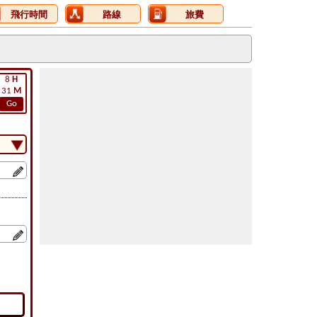
飛行時間
路線
旅費
8
H
31
M
Go