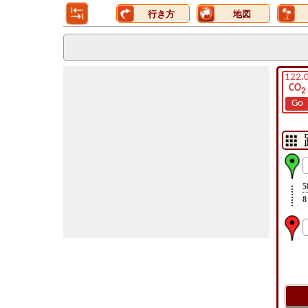
行き方
地図
122.
CO
2
Go
5
8