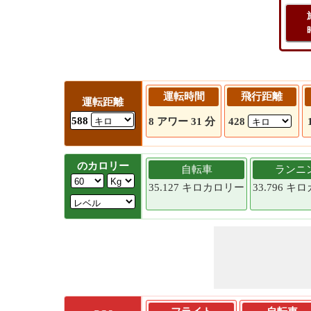
運転時間
飛行距離
運転距離
588
8 アワー 31 分
428
のカロリー
自転車
ランニ
35.127 キロカロリー
33.796 