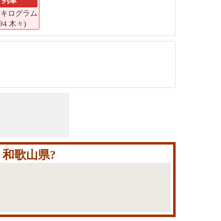
列車
52 キログラム
294 木々)
和歌山県?