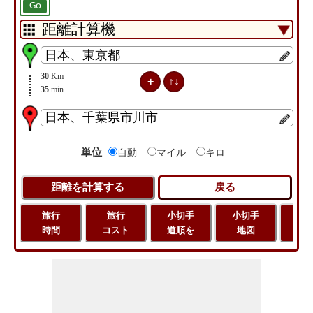
Go
30
Km
35
min
単位
自動
マイル
キロ
旅行
旅行
小切手
小切手
旅
時間
コスト
道順を
地図
距