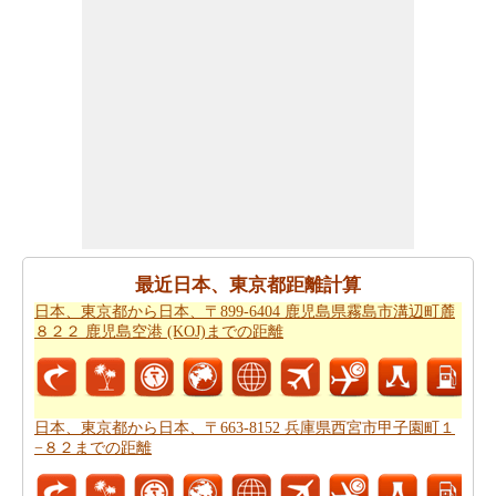
の移動時間
からひつようです。走行距離をつかってしょ
よう時間は日本、東京都から日本、千葉県市川市まで計
ります。
日本、東京都から日本、千葉県市川市まで良プランが欲
しいですか。知る事はどの方を使って
日本、東京都から
日本、千葉県市川市までの旅行
するんです。
道路走行は疲れて感じますか。飛行機で飛びてかかる時
間は知りたいんですか。
日本、東京都から日本、千葉県
市川市までの飛行時間
チェックします。
最近日本、東京都距離計算
それはあなたの旅のルートを計画するのは面倒ですか？
日本、東京都から日本、〒899-6404 鹿児島県霧島市溝辺町麓
このルートプランナーは、
日本、東京都から日本、千葉
８２２ 鹿児島空港 (KOJ)までの距離
県市川市までの道路ルートプラン
提供します。
あなたは、道路に旅行を取ることを計画していますか？
あなたはこの旅行で過ごすことになります燃料費の見積
日本、東京都から日本、〒663-8152 兵庫県西宮市甲子園町１
−８２までの距離
もりをしたいですか？
日本、東京都から日本、千葉県市
川市までの旅行の費用
を確認してください。