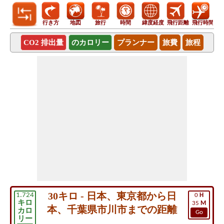
行き方
地図
旅行
時間
緯度経度
飛行距離
飛行時間
CO2 排出量
のカロリー
プランナー
旅費
旅程
30キロ - 日本、東京都から日
1.724
0
H
キロ
35
M
本、千葉県市川市までの距離
カロ
Go
リー