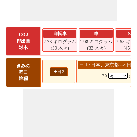
自転車
車
SU
CO2
排出量
2.33 キログラム
1.98 キログラム
2.68 キ
対木
(39 木々)
(33 木々)
(45 木
日 1 : 日本、東京都 -->
きみの
+
日 2
毎日
30
( 3
旅程