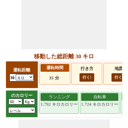
移動した総距離 30 キロ
運転時間
行き方
地図
運転距離
行く!
行く!
30
35 分
のカロリー
ランニング
自転車
1.792 キロカロリー
1.724 キロカロリー
1.