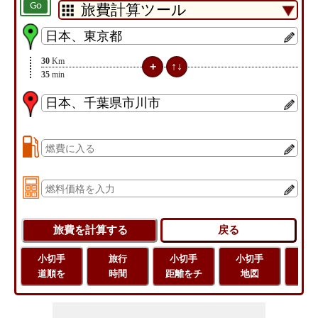
Go
30
Km
35
min
小切手
旅行
小切手
小切手
旅
道順を
時間
距離をチ
地図
距