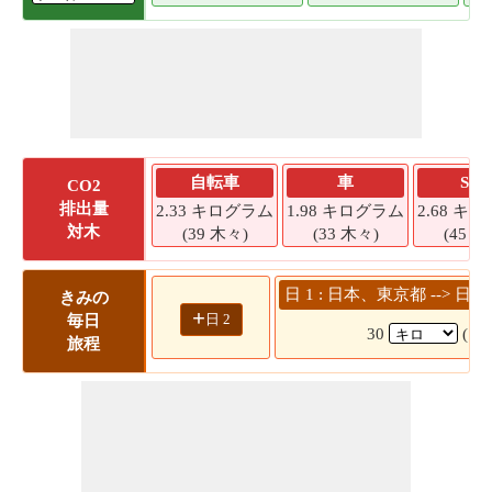
自転車
車
SU
CO2
排出量
2.33 キログラム
1.98 キログラム
2.68 キ
対木
(39 木々)
(33 木々)
(45 木
日 1 : 日本、東京都 -->
きみの
+
日 2
毎日
30
( 3
旅程