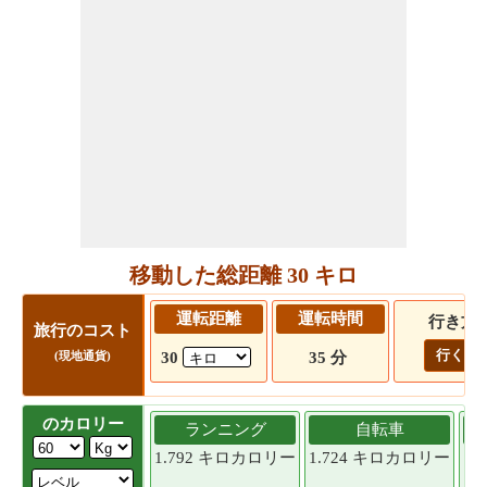
移動した総距離 30 キロ
運転距離
運転時間
行き方
旅行のコスト
行く!
30
35 分
(現地通貨)
のカロリー
ランニング
自転車
1.792 キロカロリー
1.724 キロカロリー
1.