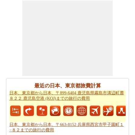
また、あなたは目的地に到達した後、別の活動を計画す
るために、旅行時間を知りたいかもしれません。あなた
は
日本、東京都から日本、千葉県市川市までの移動時間
を取得することができます。
あなたは道路の旅の代わりに飛行を取ることによって、
時間と労力を節約しますか。このケースでは、
日本、東
京都から日本、千葉県市川市までの飛行距離
を認識する
必要があります。
あなたは飛行機で旅行している場合、また、あなたの旅
のために必要な飛行時間を知りたいかもしれません。あ
なたは
日本、東京都から日本、千葉県市川市までの飛行
最近の日本、東京都旅費計算
時間
を得ることができます。
日本、東京都から日本、〒899-6404 鹿児島県霧島市溝辺町麓
８２２ 鹿児島空港 (KOJ)までの旅行の費用
あなたは道路で旅行すると停止点やあなたの旅行の途中
可能性を知りたいことを決定した場合、あなたの
日本、
東京都から日本、千葉県市川市までの道路ルートプラン
を計画し、あなたのルートプランナーを使用することが
日本、東京都から日本、〒663-8152 兵庫県西宮市甲子園町１
−８２までの旅行の費用
できます。