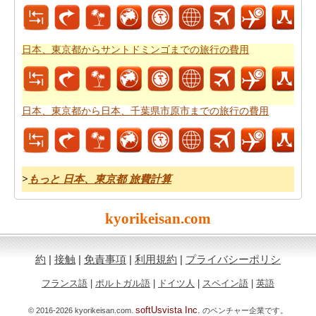
日本、東京都からサントドミンゴまでの旅行の費用
日本、東京都から日本、千葉県市原市までの旅行の費用
>
もっと 日本、東京都 旅費計算
kyorikeisan.com
約
|
接触
|
免責事項
|
利用規約
|
プライバシーポリシ
フランス語
|
ポルトガル語
|
ドイツ人
|
スペイン語
|
英語
softUsvista Inc.
© 2016-2026 kyorikeisan.com.
のベンチャー企業です。