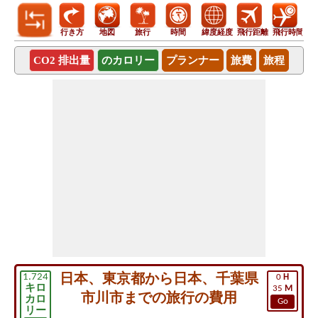
行き方
地図
旅行
時間
緯度経度
飛行距離
飛行時間
CO2 排出量
のカロリー
プランナー
旅費
旅程
日本、東京都から日本、千葉県
1.724
0
H
キロ
35
M
市川市までの旅行の費用
カロ
Go
リー