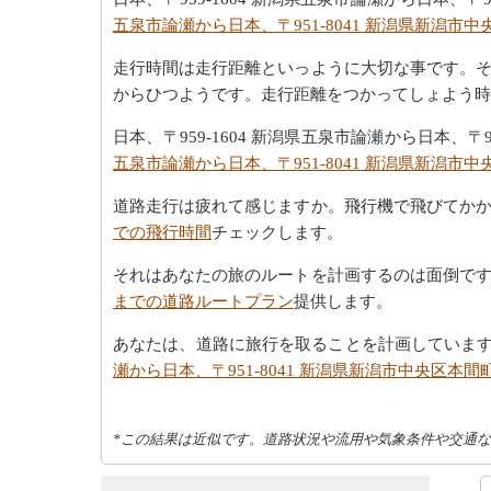
五泉市論瀬から日本、〒951-8041 新潟県新潟市
走行時間は走行距離といっように大切な事です。
からひつようです。走行距離をつかってしょよう時間は日
日本、〒959-1604 新潟県五泉市論瀬から日本、
五泉市論瀬から日本、〒951-8041 新潟県新潟市
道路走行は疲れて感じますか。飛行機で飛びてか
での飛行時間
チェックします。
それはあなたの旅のルートを計画するのは面倒で
までの道路ルートプラン
提供します。
あなたは、道路に旅行を取ることを計画していま
瀬から日本、〒951-8041 新潟県新潟市中央区本
*この結果は近似です。道路状況や流用や気象条件や交通