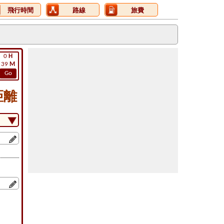
飛行時間
路線
旅費
0
H
39
M
Go
距離