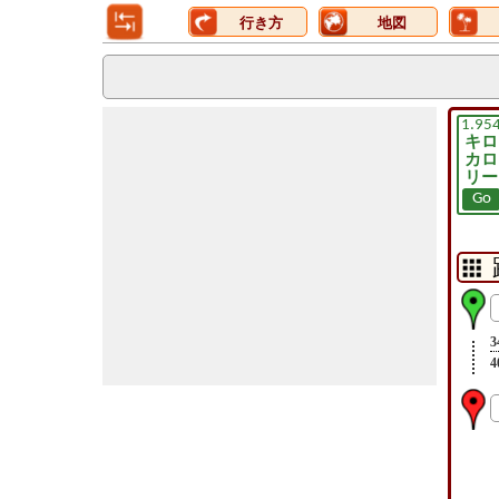
行き方
地図
1.95
キロ
カロ
リー
Go
3
4