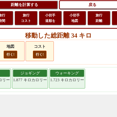
旅行
旅行
小切手
小切手
旅行
時間
コスト
道順を
地図
距離
移動した総距離 34 キロ
地図
コスト
行く!
行く!
ジョギング
ウォーキング
カロリー
1.877 キロカロリー
1.723 キロカロリー