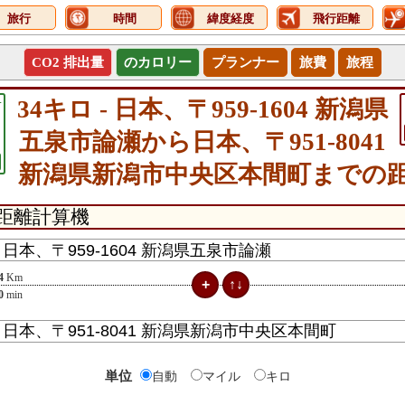
旅行
時間
緯度経度
飛行距離
CO2 排出量
のカロリー
プランナー
旅費
旅程
4
34キロ - 日本、〒959-1604 新潟県
五泉市論瀬から日本、〒951-8041
新潟県新潟市中央区本間町までの
4
Km
0
min
単位
自動
マイル
キロ