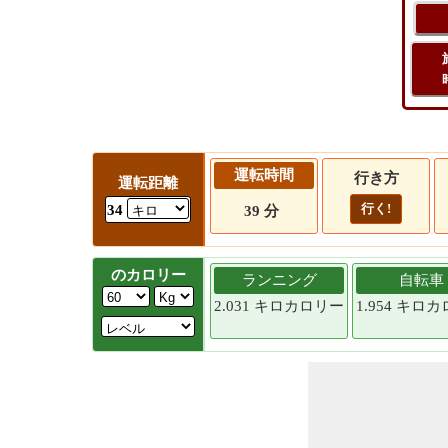
運転時間
行き方
運転距離
行く!
34
39 分
のカロリー
ランニング
自転車
2.031 キロカロリー
1.954 キロ