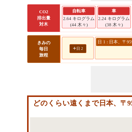
自転車
車
CO2
排出量
2.64 キログラム
2.24 キログラム
対木
(44 木々)
(38 木々)
日 1 : 日本、〒
きみの
+
日 2
毎日
旅程
どのくらい遠くまで日本、〒959