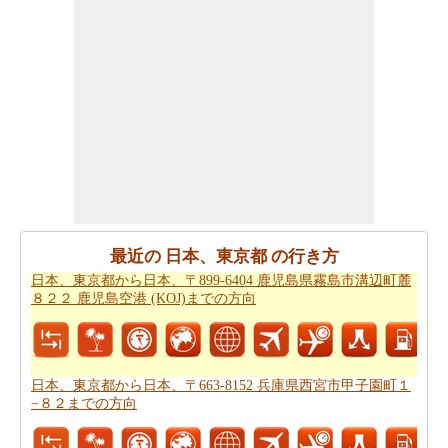
日本、東京都から日本、埼玉県本庄市までの道路のルー
トプランを使用するともあなたはまた、旅行時間を知り
たいかもしれません。あなたは
日本、東京都から日本、
埼玉県本庄市までの移動時間
国名>を見つけることができ
ます。これは、あなたに日本、東京都から日本、埼玉県
本庄市までの駆動過ごすことになりますどのくらいの時
間を推定するのに役立ちます。
あなたの旅行を計画するために単一のビューで上記のす
べての情報が必要ですか。
日本、東京都から日本、埼玉
最近の 日本、東京都 の行き方
県本庄市までの旅行
方法をチェックしてください。日
日本、東京都から日本、〒899-6404 鹿児島県霧島市溝辺町麓
本、東京都から日本、埼玉県本庄市までの自分がより良
８２２ 鹿児島空港 (KOJ)までの方向
いあなたの旅行を計画するのに役立ちます。
道路で旅行するのは疲れましたか。日本、東京都から日
本、埼玉県本庄市まで、あなたは飛ぶことができます。
日本、東京都から日本、〒663-8152 兵庫県西宮市甲子園町１
旅行する前に
日本、東京都から日本、埼玉県本庄市まで
−８２までの方向
の飛行時間
をチェックして下さい。