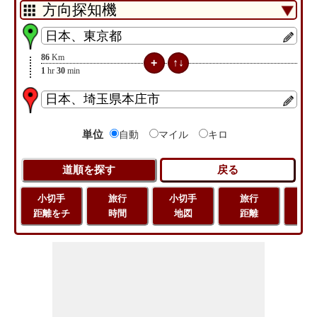
86
Km
1
hr
30
min
単位
自動
マイル
キロ
小切手
旅行
小切手
旅行
緯
距離をチ
時間
地図
距離
経