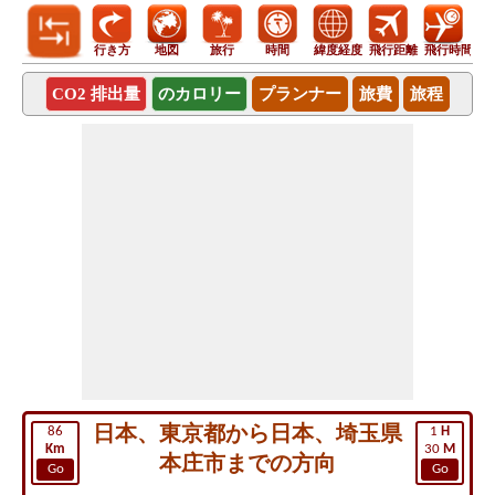
行き方
地図
旅行
時間
緯度経度
飛行距離
飛行時間
CO2 排出量
のカロリー
プランナー
旅費
旅程
日本、東京都から日本、埼玉県
86
1
H
Km
30
M
本庄市までの方向
Go
Go