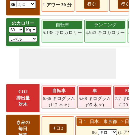
行く!
行く!
86
1 アワー 30 分
のカロリー
自転車
ランニング
5.138 キロカロリー
4.943 キロカロリー
4.
自転車
車
SUV
CO2
排出量
6.66 キログラム
5.68 キログラム
7.7 キロ
対木
(112 木々)
(95 木々)
(129 木
日 1 : 日本、東京都 -->
きみの
+
日 2
毎日
86
(1 アワー
旅程