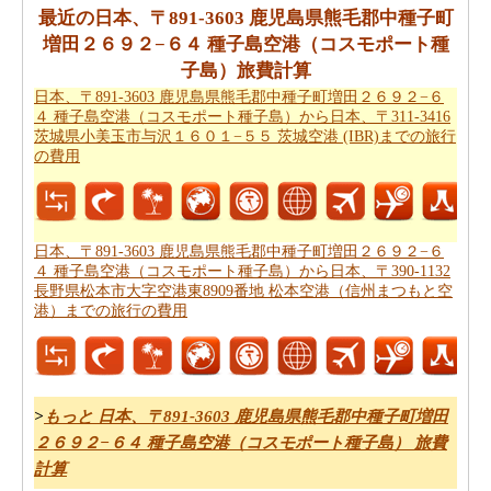
最近の日本、〒891-3603 鹿児島県熊毛郡中種子町
また、あなたは目的地に到達した後、別の活動を計画す
増田２６９２−６４ 種子島空港（コスモポート種
るために、旅行時間を知りたいかもしれません。あなた
子島）旅費計算
は
日本、〒891-3603 鹿児島県熊毛郡中種子町増田２６９
日本、〒891-3603 鹿児島県熊毛郡中種子町増田２６９２−６
２−６４ 種子島空港（コスモポート種子島）から日本、
４ 種子島空港（コスモポート種子島）から日本、〒311-3416
〒311-3416 茨城県小美玉市与沢１６０１−５５ 茨城空港
茨城県小美玉市与沢１６０１−５５ 茨城空港 (IBR)までの旅行
の費用
(IBR)までの移動時間
を取得することができます。
あなたは道路の旅の代わりに飛行を取ることによって、
時間と労力を節約しますか。このケースでは、
日本、〒
日本、〒891-3603 鹿児島県熊毛郡中種子町増田２６９２−６
891-3603 鹿児島県熊毛郡中種子町増田２６９２−６４ 種
４ 種子島空港（コスモポート種子島）から日本、〒390-1132
子島空港（コスモポート種子島）から日本、〒311-3416
長野県松本市大字空港東8909番地 松本空港（信州まつもと空
茨城県小美玉市与沢１６０１−５５ 茨城空港 (IBR)までの
港）までの旅行の費用
飛行距離
を認識する必要があります。
あなたは飛行機で旅行している場合、また、あなたの旅
のために必要な飛行時間を知りたいかもしれません。あ
>
もっと 日本、〒891-3603 鹿児島県熊毛郡中種子町増田
なたは
日本、〒891-3603 鹿児島県熊毛郡中種子町増田２
２６９２−６４ 種子島空港（コスモポート種子島） 旅費
６９２−６４ 種子島空港（コスモポート種子島）から日
計算
本、〒311-3416 茨城県小美玉市与沢１６０１−５５ 茨城