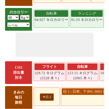
のカロリー
自転車
ランニング
94.927 キロカロリー
91.33 キロカロリー
8
フライト
自転車
CO2
排出量
329.72 キログラム
123.15 キログラム
104
対木
(5528 木々)
(2065 木々)
(
日 1 : 日本、〒891-36
きみの
+
日 2
毎日
旅程