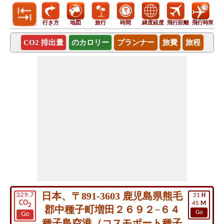
行き方
地図
旅行
時間
緯度経度
飛行距離
飛行時間
CO2 排出量
のカロリー
プランナー
旅費
旅程
日本、〒891-3603 鹿児島県熊毛
329.7
21
H
CO
45
M
2
郡中種子町増田２６９２−６４
Go
Go
種子島空港（コスモポート種子