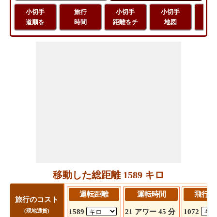
小切手
旅行
小切手
小切手
旅
道順を
時間
距離をチ
地図
距
移動した総距離 1589 キロ
運転距離
運転時間
飛行距
旅行のコスト
1589
21 アワー 45 分
1072
(現地通貨)