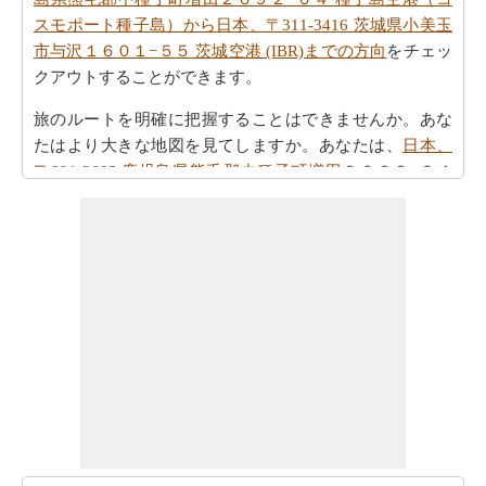
スモポート種子島）から日本、〒311-3416 茨城県小美玉
市与沢１６０１−５５ 茨城空港 (IBR)までの方向
をチェッ
クアウトすることができます。
旅のルートを明確に把握することはできませんか。あな
たはより大きな地図を見てしますか。あなたは、
日本、
〒891-3603 鹿児島県熊毛郡中種子町増田２６９２−６４
種子島空港（コスモポート種子島）から日本、〒311-
3416 茨城県小美玉市与沢１６０１−５５ 茨城空港 (IBR)
までの地図
を検索します。
あなたは自身であなたの旅行を計画するのに疲れていま
すか。あなたは
日本、〒891-3603 鹿児島県熊毛郡中種子
町増田２６９２−６４ 種子島空港（コスモポート種子
島）から日本、〒311-3416 茨城県小美玉市与沢１６０１
−５５ 茨城空港 (IBR)までの旅行
を計画するためにスマー
ト旅行プランナーを取得することができますか。また、
あなたの旅行の最後の微細な変化に対応することができ
ます。