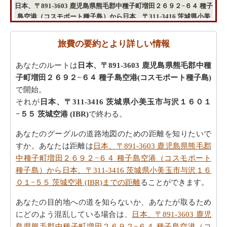
日本、〒891-3603 鹿児島県熊毛郡中種子町増田２６９２−６４ 種子
島空港（コスモポート種子島）から日本、〒311-3416 茨城県小美
玉市与沢１６０１−５５ 茨城空港 (IBR)までの旅行の費用
旅費の要約とより詳しい情報
あなたのルートは
日本、〒891-3603 鹿児島県熊毛郡中種
子町増田２６９２−６４ 種子島空港(コスモポート種子島)
で開始。
それが
日本、〒311-3416 茨城県小美玉市与沢１６０１
−５５ 茨城空港 (IBR)
で終わる。
あなたのグーグルの道路地図のための距離を知りたいで
すか。あなたは距離は
日本、〒891-3603 鹿児島県熊毛郡
中種子町増田２６９２−６４ 種子島空港（コスモポート
種子島）から日本、〒311-3416 茨城県小美玉市与沢１６
０１−５５ 茨城空港 (IBR)までの距離
ることができます。
あなたの目的地への道を知らないか、あなたが取るため
にどのよう混乱している場合は、
日本、〒891-3603 鹿児
島県熊毛郡中種子町増田２６９２−６４ 種子島空港（コ