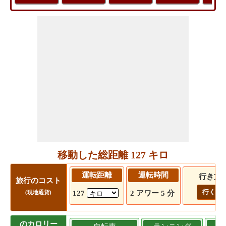
移動した総距離 127 キロ
運転距離
運転時間
行き方
旅行のコスト
行く!
127
2 アワー 5 分
(現地通貨)
のカロリー