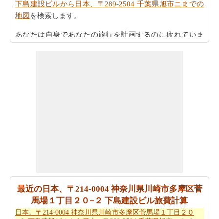
下島建設ビルから日本、〒289-2504 千葉県旭市ニまでの
地図
を検索します。
あなたは自身であなたの旅行を計画するのに疲れていま
すか。あなたは
日本、〒214-0004 神奈川県川崎市多摩区
菅馬場１丁目２０−２ 下島建設ビルから日本、〒289-
2504 千葉県旭市ニまでの旅行
を計画するためにスマート
旅行プランナーを取得することができますか。また、あ
なたの旅行の最後の微細な変化に対応することができま
す。
また、あなたは目的地に到達した後、別の活動を計画す
るために、旅行時間を知りたいかもしれません。あなた
は
日本、〒214-0004 神奈川県川崎市多摩区菅馬場１丁目
２０−２ 下島建設ビルから日本、〒289-2504 千葉県旭市
ニまでの移動時間
を取得することができます。
最近の日本、〒214-0004 神奈川県川崎市多摩区菅
あなたは道路の旅の代わりに飛行を取ることによって、
馬場１丁目２０−２ 下島建設ビル旅費計算
時間と労力を節約しますか。このケースでは、
日本、〒
日本、〒214-0004 神奈川県川崎市多摩区菅馬場１丁目２０
214-0004 神奈川県川崎市多摩区菅馬場１丁目２０−２ 下