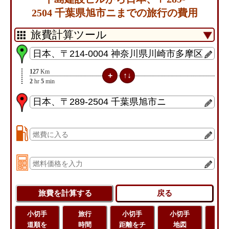
2504 千葉県旭市ニまでの旅行の費用
127
Km
2
hr
5
min
小切手
旅行
小切手
小切手
旅
道順を
時間
距離をチ
地図
距