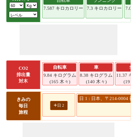
自転車
ランニング
7.587 キロカロリー
7.3 キロカロリー
7.0
自転車
車
SU
CO2
排出量
9.84 キログラム
8.38 キログラム
11.37 
対木
(165 木々)
(140 木々)
(191 
日 1 : 日本、〒214-00
きみの
+
日 2
毎日
旅程