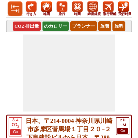
行き方
地図
旅行
時間
緯度経度
飛行距離
飛行時間
CO2 排出量
のカロリー
プランナー
旅費
旅程
日本、〒214-0004 神奈川県川崎
8.4
2
H
CO
5
M
2
市多摩区菅馬場１丁目２０−２
Go
Go
下島建設ビルから日本、〒289-