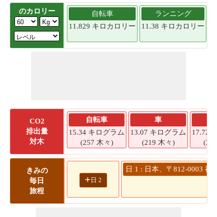
のカロリー
自転車
ランニング
11.829 キロカロリー
11.38 キロカロリー
1
自転車
車
CO2
排出量
15.34 キログラム
13.07 キログラム
17.7
対木
(257 木々)
(219 木々)
(29
日 1 : 日本、〒812-00
きみの
+
日 2
毎日
旅程