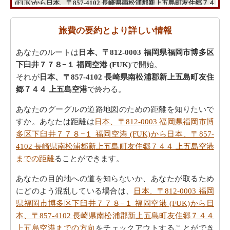
(FUK)から日本、〒857-4102 長崎県南松浦郡新上五島町友住郷７４
４ 上五島空港までの旅行の費用
旅費の要約とより詳しい情報
あなたのルートは
日本、〒812-0003 福岡県福岡市博多区
下臼井７７８−１ 福岡空港 (FUK)
で開始。
それが
日本、〒857-4102 長崎県南松浦郡新上五島町友住
郷７４４ 上五島空港
で終わる。
あなたのグーグルの道路地図のための距離を知りたいで
すか。あなたは距離は
日本、〒812-0003 福岡県福岡市博
多区下臼井７７８−１ 福岡空港 (FUK)から日本、〒857-
4102 長崎県南松浦郡新上五島町友住郷７４４ 上五島空港
までの距離
ることができます。
あなたの目的地への道を知らないか、あなたが取るため
にどのよう混乱している場合は、
日本、〒812-0003 福岡
県福岡市博多区下臼井７７８−１ 福岡空港 (FUK)から日
本、〒857-4102 長崎県南松浦郡新上五島町友住郷７４４
上五島空港までの方向
をチェックアウトすることができ