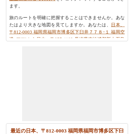
ます。
旅のルートを明確に把握することはできませんか。あな
たはより大きな地図を見てしますか。あなたは、
日本、
〒812-0003 福岡県福岡市博多区下臼井７７８−１ 福岡空
港 (FUK)から日本、〒857-4102 長崎県南松浦郡新上五島
町友住郷７４４ 上五島空港までの地図
を検索します。
あなたは自身であなたの旅行を計画するのに疲れていま
すか。あなたは
日本、〒812-0003 福岡県福岡市博多区下
臼井７７８−１ 福岡空港 (FUK)から日本、〒857-4102 長
崎県南松浦郡新上五島町友住郷７４４ 上五島空港までの
旅行
を計画するためにスマート旅行プランナーを取得す
ることができますか。また、あなたの旅行の最後の微細
な変化に対応することができます。
また、あなたは目的地に到達した後、別の活動を計画す
るために、旅行時間を知りたいかもしれません。あなた
は
日本、〒812-0003 福岡県福岡市博多区下臼井７７８
最近の日本、〒812-0003 福岡県福岡市博多区下臼