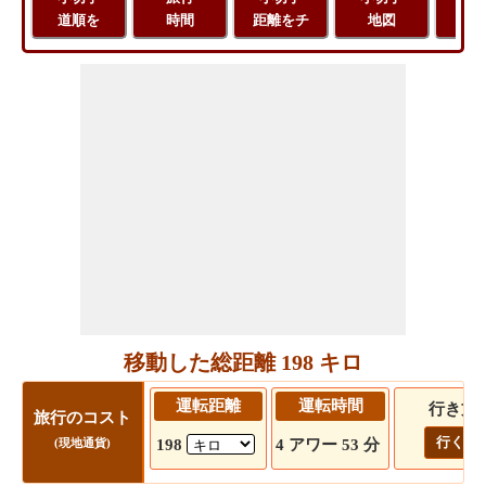
道順を
時間
距離をチ
地図
距
移動した総距離 198 キロ
運転距離
運転時間
行き方
旅行のコスト
行く!
198
4 アワー 53 分
(現地通貨)