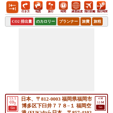
行き方
地図
旅行
時間
緯度経度
飛行距離
飛行時間
CO2 排出量
のカロリー
プランナー
旅費
旅程
日本、〒812-0003 福岡県福岡市
13.1
4
H
CO
53
M
2
博多区下臼井７７８−１ 福岡空
Go
Go
港 (FUK)から日本、〒857-4102