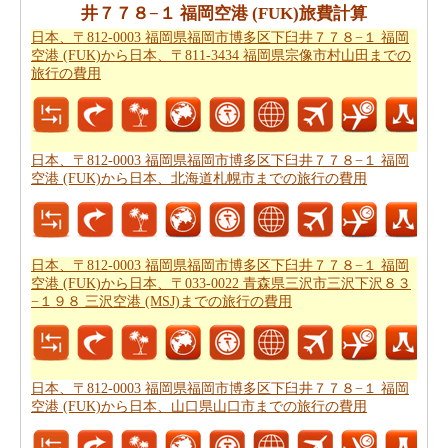
−１ 福岡空港 (FUK)から日本、〒857-4102 長崎県南松浦
井７７８−１ 福岡空港 (FUK)旅費計算
郡新上五島町友住郷７４４ 上五島空港までの移動時間
を
日本、〒812-0003 福岡県福岡市博多区下臼井７７８−１ 福岡
取得することができます。
空港 (FUK)から日本、〒811-3434 福岡県宗像市村山田までの
旅行の費用
あなたは道路の旅の代わりに飛行を取ることによって、
時間と労力を節約しますか。このケースでは、
日本、〒
812-0003 福岡県福岡市博多区下臼井７７８−１ 福岡空港
(FUK)から日本、〒857-4102 長崎県南松浦郡新上五島町
日本、〒812-0003 福岡県福岡市博多区下臼井７７８−１ 福岡
空港 (FUK)から日本、北海道札幌市までの旅行の費用
友住郷７４４ 上五島空港までの飛行距離
を認識する必要
があります。
あなたは飛行機で旅行している場合、また、あなたの旅
日本、〒812-0003 福岡県福岡市博多区下臼井７７８−１ 福岡
のために必要な飛行時間を知りたいかもしれません。あ
空港 (FUK)から日本、〒033-0022 青森県三沢市三沢下沢８３
なたは
日本、〒812-0003 福岡県福岡市博多区下臼井７７
−１９８ 三沢空港 (MSJ)までの旅行の費用
８−１ 福岡空港 (FUK)から日本、〒857-4102 長崎県南松
浦郡新上五島町友住郷７４４ 上五島空港までの飛行時間
を得ることができます。
日本、〒812-0003 福岡県福岡市博多区下臼井７７８−１ 福岡
あなたは道路で旅行すると停止点やあなたの旅行の途中
空港 (FUK)から日本、山口県山口市までの旅行の費用
可能性を知りたいことを決定した場合、あなたの
日本、