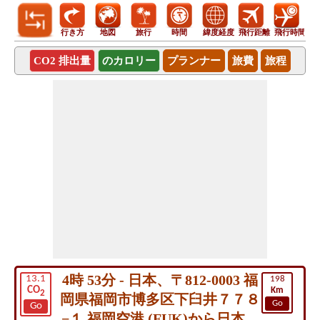
行き方
地図
旅行
時間
緯度経度
飛行距離
飛行時間
CO2 排出量
のカロリー
プランナー
旅費
旅程
4時 53分 - 日本、〒812-0003 福
13.1
198
CO
Km
2
岡県福岡市博多区下臼井７７８
Go
Go
−１ 福岡空港 (FUK)から日本、