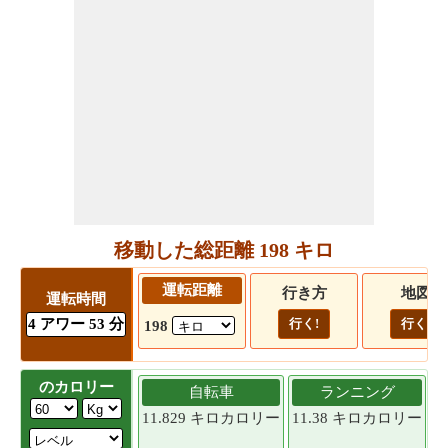
移動した総距離 198 キロ
運転距離
行き方
地図
運転時間
4 アワー 53 分
行く!
行く!
198
のカロリー
自転車
ランニング
11.829 キロカロリー
11.38 キロカロリー
1