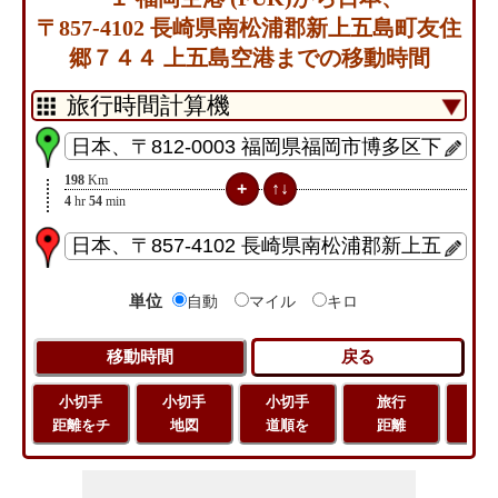
〒857-4102 長崎県南松浦郡新上五島町友住
郷７４４ 上五島空港までの移動時間
198
Km
4
hr
54
min
単位
自動
マイル
キロ
小切手
小切手
小切手
旅行
緯
距離をチ
地図
道順を
距離
経