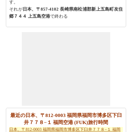
す。
それが
日本、〒857-4102 長崎県南松浦郡新上五島町友住
郷７４４ 上五島空港
で終わる
あなたは地図上の位置を確認したいですか？
日本、〒
812-0003 福岡県福岡市博多区下臼井７７８−１ 福岡空港
(FUK)から日本、〒857-4102 長崎県南松浦郡新上五島町
友住郷７４４ 上五島空港までの地図
チェック！
あなたは時間を無駄にすることなく目的地に着くことが
できます。
日本、〒812-0003 福岡県福岡市博多区下臼井
７７８−１ 福岡空港 (FUK)から日本、〒857-4102 長崎県
南松浦郡新上五島町友住郷７４４ 上五島空港までの方向
を参照してください。
あなたは、あなたの旅を計画する際に走行距離を知る必
要があります。
日本、〒812-0003 福岡県福岡市博多区下
臼井７７８−１ 福岡空港 (FUK)から日本、〒857-4102 長
最近の日本、〒812-0003 福岡県福岡市博多区下臼
崎県南松浦郡新上五島町友住郷７４４ 上五島空港までの
井７７８−１ 福岡空港 (FUK)旅行時間
距離
を探します
日本、〒812-0003 福岡県福岡市博多区下臼井７７８−１ 福岡