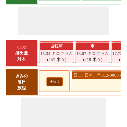
自転車
車
CO2
排出量
15.34 キログラム
13.07 キログラム
17.7
対木
(257 木々)
(219 木々)
(29
日 1 : 日本、〒812-00
きみの
+
日 2
毎日
旅程