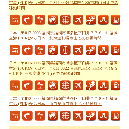
空港 (FUK)から日本、〒811-3434 福岡県宗像市村山田までの
日本、〒812-0003 福岡県福岡市博多区下臼井７７８−１
移動時間
福岡空港 (FUK) から日本、〒857-4102 長崎県南松浦郡新
上五島町友住郷７４４ 上五島空港まで 飛行機で飛びま
す、距離がどのぐらいかかります。
日本、〒812-0003 福
日本、〒812-0003 福岡県福岡市博多区下臼井７７８−１ 福岡
岡県福岡市博多区下臼井７７８−１ 福岡空港 (FUK)から日
空港 (FUK)から日本、北海道札幌市までの移動時間
本、〒857-4102 長崎県南松浦郡新上五島町友住郷７４４
上五島空港までの飛行距離
確認してください。
日本、〒812-0003 福岡県福岡市博多区下臼井７７８−１
日本、〒812-0003 福岡県福岡市博多区下臼井７７８−１ 福岡
福岡空港 (FUK)から日本、〒857-4102 長崎県南松浦郡新
空港 (FUK)から日本、〒033-0022 青森県三沢市三沢下沢８３
−１９８ 三沢空港 (MSJ)までの移動時間
上五島町友住郷７４４ 上五島空港までの旅行
する方法に
ついては、旅行の要約を取得します。
あなたはいつも道路で旅行中に多くの時間を費やすこと
日本、〒812-0003 福岡県福岡市博多区下臼井７７８−１ 福岡
はできません。あなたは飛行機で行く方が良いかもしれ
空港 (FUK)から日本、山口県山口市までの移動時間
ません。
日本、〒812-0003 福岡県福岡市博多区下臼井７
７８−１ 福岡空港 (FUK)から日本、〒857-4102 長崎県南
松浦郡新上五島町友住郷７４４ 上五島空港までの飛行時
間
をもらいます。