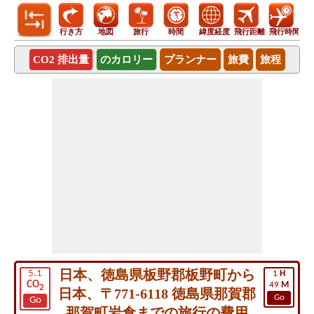
行き方
地図
旅行
時間
緯度経度
飛行距離
飛行時間
CO2 排出量
のカロリー
プランナー
旅費
旅程
日本、徳島県板野郡板野町から
5.1
1
H
CO
49
M
2
日本、〒771-6118 徳島県那賀郡
Go
Go
那賀町岩倉までの旅行の費用