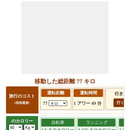
移動した総距離 77 キロ
運転距離
運転時間
行き方
旅行のコスト
行く!
77
1 アワー 49 分
(現地通貨)
のカロリー
自転車
ランニング
4.6 キロカロリー
4.426 キロカロリー
4.2