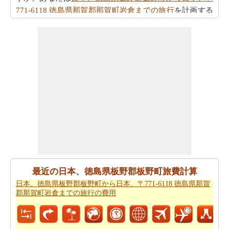
771-6118 徳島県那賀郡那賀町岩倉までの旅行
を計画する
ためにスマート旅行プランナーを取得することができま
すか。また、あなたの旅行の最後の微細な変化に対応す
ることができます。
また、あなたは目的地に到達した後、別の活動を計画す
るために、旅行時間を知りたいかもしれません。あなた
は
日本、徳島県板野郡板野町から日本、〒771-6118 徳島
県那賀郡那賀町岩倉までの移動時間
を取得することがで
きます。
あなたは道路の旅の代わりに飛行を取ることによって、
時間と労力を節約しますか。このケースでは、
日本、徳
島県板野郡板野町から日本、〒771-6118 徳島県那賀郡那
最近の日本、徳島県板野郡板野町旅費計算
賀町岩倉までの飛行距離
を認識する必要があります。
日本、徳島県板野郡板野町から日本、〒771-6118 徳島県那賀
あなたは飛行機で旅行している場合、また、あなたの旅
郡那賀町岩倉までの旅行の費用
のために必要な飛行時間を知りたいかもしれません。あ
なたは
日本、徳島県板野郡板野町から日本、〒771-6118