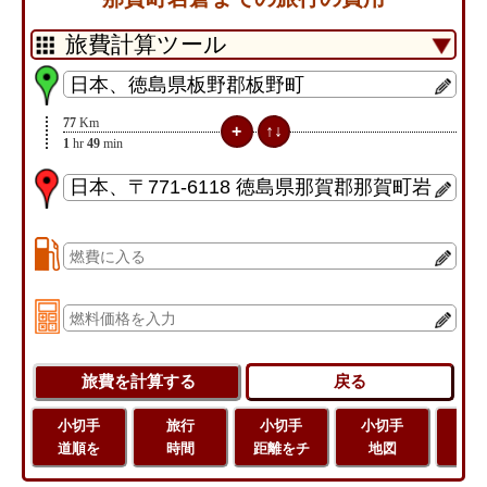
77
Km
1
hr
49
min
小切手
旅行
小切手
小切手
旅
道順を
時間
距離をチ
地図
距