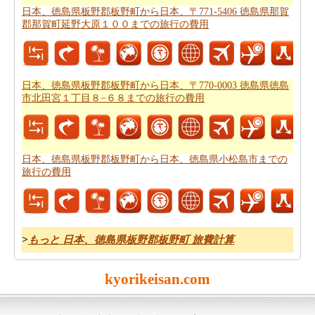
徳島県那賀郡那賀町岩倉までの飛行時間
を得ることがで
日本、徳島県板野郡板野町から日本、〒771-5406 徳島県那賀
きます。
郡那賀町延野大原１００までの旅行の費用
あなたは道路で旅行すると停止点やあなたの旅行の途中
可能性を知りたいことを決定した場合、あなたの
日本、
徳島県板野郡板野町から日本、〒771-6118 徳島県那賀郡
日本、徳島県板野郡板野町から日本、〒770-0003 徳島県徳島
那賀町岩倉までの道路ルートプラン
を計画し、あなたの
市北田宮１丁目８−６８までの旅行の費用
ルートプランナーを使用することができます。
日本、徳島県板野郡板野町から日本、徳島県小松島市までの
旅行の費用
>
もっと 日本、徳島県板野郡板野町 旅費計算
kyorikeisan.com