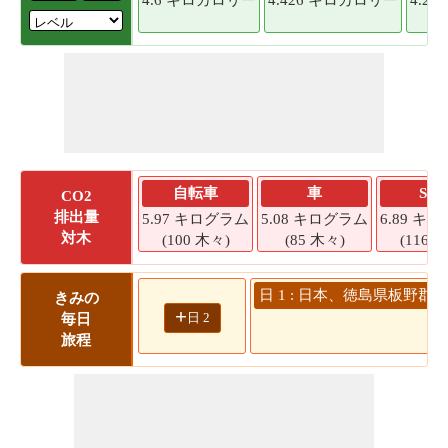
自転車
車
SU
CO2
排出量
5.97 キログラム
5.08 キログラム
6.89 キ
対木
(100 木々)
(85 木々)
(116 
日 1 : 日本、徳島県板野郡板
きみの
+
日 2
毎日
77
旅程