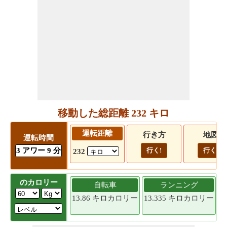
移動した総距離 232 キロ
運転距離
行き方
地図
運転時間
3 アワー 9 分
行く!
行く!
232
のカロリー
自転車
ランニング
13.86 キロカロリー
13.335 キロカロリー
1