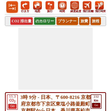
行き方
地図
旅行
時間
緯度経度
飛行距離
飛行時間
CO2 排出量
のカロリー
プランナー
旅費
旅程
3時 9分 - 日本、〒600-8216 京都
15.3
232
CO
Km
2
府京都市下京区東塩小路釜殿町
Go
Go
京都駅から日本、香川県高松市