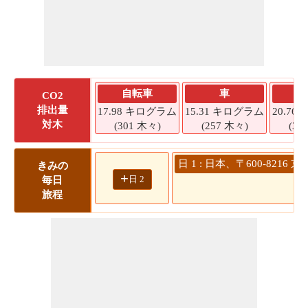
自転車
車
CO2
排出量
17.98 キログラム
15.31 キログラム
20.7
対木
(301 木々)
(257 木々)
(34
日 1 : 日本、〒600-82
きみの
+
日 2
毎日
旅程