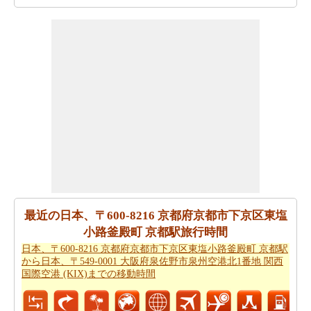
あなたは時間を無駄にすることなく目的地に着くことが
できます。
日本、〒600-8216 京都府京都市下京区東塩小
路釜殿町 京都駅から日本、香川県高松市までの方向
を参
照してください。
あなたは、あなたの旅を計画する際に走行距離を知る必
要があります。
日本、〒600-8216 京都府京都市下京区東
塩小路釜殿町 京都駅から日本、香川県高松市までの距離
を探します
日本、〒600-8216 京都府京都市下京区東塩小路釜殿町 京
都駅 から日本、香川県高松市まで 飛行機で飛びます、距
離がどのぐらいかかります。
日本、〒600-8216 京都府京
都市下京区東塩小路釜殿町 京都駅から日本、香川県高松
最近の日本、〒600-8216 京都府京都市下京区東塩
市までの飛行距離
確認してください。
小路釜殿町 京都駅旅行時間
日本、〒600-8216 京都府京都市下京区東塩小路釜殿町 京都駅
日本、〒600-8216 京都府京都市下京区東塩小路釜殿町 京
から日本、〒549-0001 大阪府泉佐野市泉州空港北1番地 関西
都駅から日本、香川県高松市までの旅行
する方法につい
国際空港 (KIX)までの移動時間
ては、旅行の要約を取得します。
あなたはいつも道路で旅行中に多くの時間を費やすこと