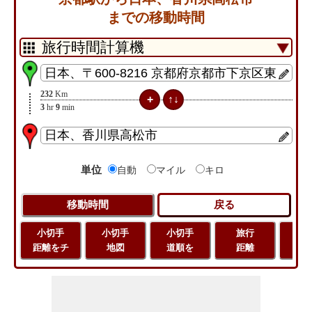
までの移動時間
232
Km
3
hr
9
min
単位
自動
マイル
キロ
小切手
小切手
小切手
旅行
緯
距離をチ
地図
道順を
距離
経