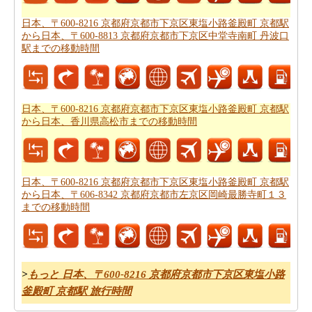
はできません。あなたは飛行機で行く方が良いかもしれ
日本、〒600-8216 京都府京都市下京区東塩小路釜殿町 京都駅
ません。
日本、〒600-8216 京都府京都市下京区東塩小路
から日本、〒600-8813 京都府京都市下京区中堂寺南町 丹波口
駅までの移動時間
釜殿町 京都駅から日本、香川県高松市までの飛行時間
を
もらいます。
新しい場所に行くの後、あなたの目的地へのルートを知
日本、〒600-8216 京都府京都市下京区東塩小路釜殿町 京都駅
ることが重要です。場合はルートを認識していません、
から日本、香川県高松市までの移動時間
あなたは
日本、〒600-8216 京都府京都市下京区東塩小路
釜殿町 京都駅から日本、香川県高松市までの道路ルート
プラン
をチェックすることができます。
日本、〒600-8216 京都府京都市下京区東塩小路釜殿町 京都駅
燃料費は、道路の旅行を計画する際に考慮すべきもう一
から日本、〒606-8342 京都府京都市左京区岡崎最勝寺町１３
つの重要な要因であります。
日本、〒600-8216 京都府京
までの移動時間
都市下京区東塩小路釜殿町 京都駅から日本、香川県高松
市までの旅行の費用
をしたいですか。
>
もっと 日本、〒600-8216 京都府京都市下京区東塩小路
釜殿町 京都駅 旅行時間