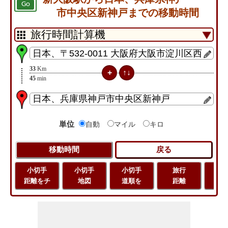
Go
市中央区新神戸までの移動時間
33
Km
45
min
単位
自動
マイル
キロ
小切手
小切手
小切手
旅行
緯
距離をチ
地図
道順を
距離
経