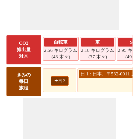
自転車
車
SU
CO2
排出量
2.56 キログラム
2.18 キログラム
2.95 キ
対木
(43 木々)
(37 木々)
(49 木
日 1 : 日本、〒532-0
きみの
+
日 2
毎日
旅程