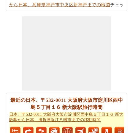
から日本、兵庫県神戸市中央区新神戸までの地図
チェッ
ク！
あなたは時間を無駄にすることなく目的地に着くことが
できます。
日本、〒532-0011 大阪府大阪市淀川区西中島
５丁目１６ 新大阪駅から日本、兵庫県神戸市中央区新神
戸までの方向
を参照してください。
あなたは、あなたの旅を計画する際に走行距離を知る必
要があります。
日本、〒532-0011 大阪府大阪市淀川区西
中島５丁目１６ 新大阪駅から日本、兵庫県神戸市中央区
新神戸までの距離
を探します
日本、〒532-0011 大阪府大阪市淀川区西中島５丁目１６
新大阪駅 から日本、兵庫県神戸市中央区新神戸まで 飛行
最近の日本、〒532-0011 大阪府大阪市淀川区西中
機で飛びます、距離がどのぐらいかかります。
日本、〒
島５丁目１６ 新大阪駅旅行時間
532-0011 大阪府大阪市淀川区西中島５丁目１６ 新大阪駅
日本、〒532-0011 大阪府大阪市淀川区西中島５丁目１６ 新大
から日本、兵庫県神戸市中央区新神戸までの飛行距離
確
阪駅から日本、滋賀県近江八幡市までの移動時間
認してください。