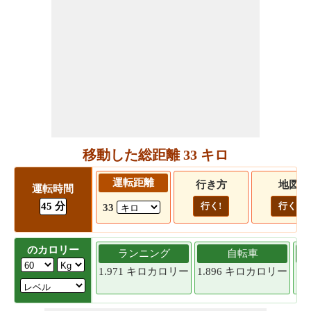
移動した総距離 33 キロ
運転距離
行き方
地図
運転時間
45 分
行く!
行く!
33
のカロリー
ランニング
自転車
1.971 キロカロリー
1.896 キロカロリー
1.