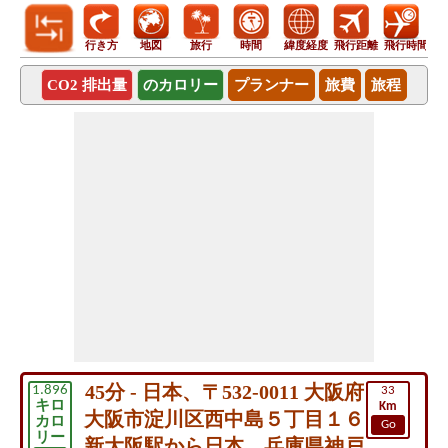
行き方
地図
旅行
時間
緯度経度
飛行距離
飛行時間
CO2 排出量
のカロリー
プランナー
旅費
旅程
45分 - 日本、〒532-0011 大阪府
1.896
33
キロ
Km
大阪市淀川区西中島５丁目１６
カロ
Go
リー
新大阪駅から日本、兵庫県神戸