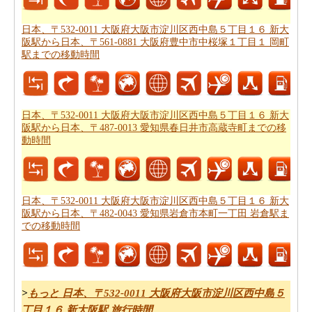
日本、〒532-0011 大阪府大阪市淀川区西中島５丁目１６
新大阪駅から日本、兵庫県神戸市中央区新神戸までの旅
日本、〒532-0011 大阪府大阪市淀川区西中島５丁目１６ 新大
行
する方法については、旅行の要約を取得します。
阪駅から日本、〒561-0881 大阪府豊中市中桜塚１丁目１ 岡町
駅までの移動時間
あなたはいつも道路で旅行中に多くの時間を費やすこと
はできません。あなたは飛行機で行く方が良いかもしれ
ません。
日本、〒532-0011 大阪府大阪市淀川区西中島５
日本、〒532-0011 大阪府大阪市淀川区西中島５丁目１６ 新大
丁目１６ 新大阪駅から日本、兵庫県神戸市中央区新神戸
阪駅から日本、〒487-0013 愛知県春日井市高蔵寺町までの移
までの飛行時間
をもらいます。
動時間
新しい場所に行くの後、あなたの目的地へのルートを知
ることが重要です。場合はルートを認識していません、
あなたは
日本、〒532-0011 大阪府大阪市淀川区西中島５
日本、〒532-0011 大阪府大阪市淀川区西中島５丁目１６ 新大
丁目１６ 新大阪駅から日本、兵庫県神戸市中央区新神戸
阪駅から日本、〒482-0043 愛知県岩倉市本町一丁田 岩倉駅ま
での移動時間
までの道路ルートプラン
をチェックすることができま
す。
燃料費は、道路の旅行を計画する際に考慮すべきもう一
つの重要な要因であります。
日本、〒532-0011 大阪府大
>
もっと 日本、〒532-0011 大阪府大阪市淀川区西中島５
阪市淀川区西中島５丁目１６ 新大阪駅から日本、兵庫県
丁目１６ 新大阪駅 旅行時間