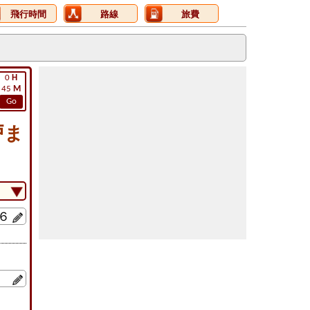
飛行時間
路線
旅費
0
H
45
M
Go
戸ま