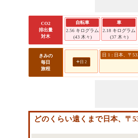
自転車
車
CO2
排出量
2.56 キログラム
2.18 キログラム
対木
(43 木々)
(37 木々)
日 1 : 日本、
きみの
+
日 2
毎日
旅程
どのくらい遠くまで日本、〒53