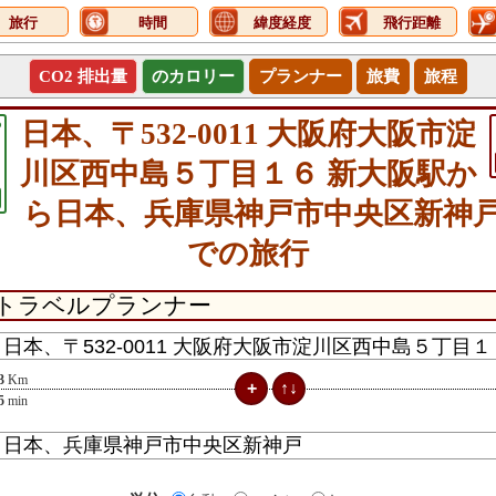
旅行
時間
緯度経度
飛行距離
CO2 排出量
のカロリー
プランナー
旅費
旅程
6
日本、〒532-0011 大阪府大阪市淀
川区西中島５丁目１６ 新大阪駅か
ら日本、兵庫県神戸市中央区新神
での旅行
3
Km
5
min