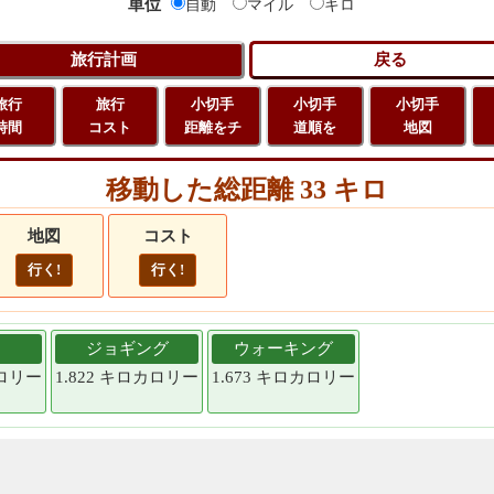
単位
自動
マイル
キロ
旅行
旅行
小切手
小切手
小切手
時間
コスト
距離をチ
道順を
地図
移動した総距離 33 キロ
地図
コスト
行く!
行く!
ジョギング
ウォーキング
カロリー
1.822 キロカロリー
1.673 キロカロリー