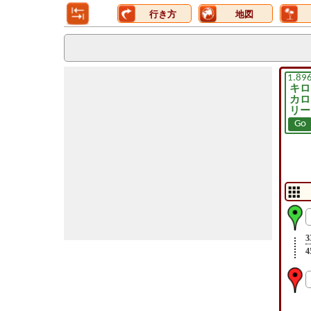
行き方
地図
1.89
キロ
カロ
リー
Go
3
4