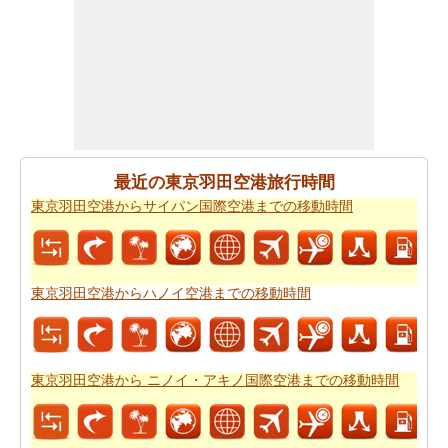
東京羽田空港からサイパン国際空港までの旅行
する方法
については、旅行の要約を取得します。
あなたはいつも道路で旅行中に多くの時間を費やすこと
はできません。あなたは飛行機で行く方が良いかもしれ
ません。
東京羽田空港からサイパン国際空港までの飛行
時間
をもらいます。
最近の東京羽田空港旅行時間
新しい場所に行くの後、あなたの目的地へのルートを知
東京羽田空港からサイパン国際空港までの移動時間
ることが重要です。場合はルートを認識していません、
あなたは
東京羽田空港からサイパン国際空港までの道路
ルートプラン
をチェックすることができます。
東京羽田空港からハノイ空港までの移動時間
燃料費は、道路の旅行を計画する際に考慮すべきもう一
つの重要な要因であります。
東京羽田空港からサイパン
国際空港までの旅行の費用
をしたいですか。
東京羽田空港から ニノイ・アキノ国際空港までの移動時間