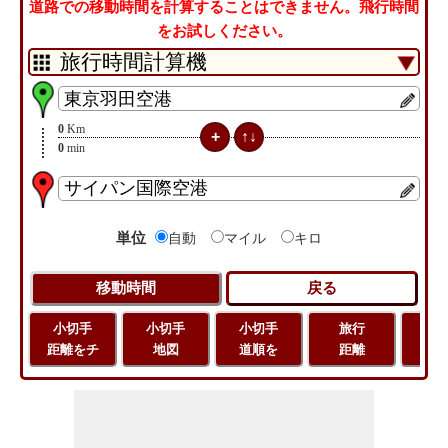
道路での移動時間を計算することはできません。飛行時間
をお試しください。
0
Km
0
min
単位
自動
マイル
キロ
小切手
小切手
小切手
旅行
緯
距離をチ
地図
道順を
距離
経