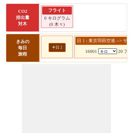
フライト
CO2
排出量
0 キログラム
対木
(0 木々)
日 1 : 東京羽田空港 --> 
きみの
+
日 2
毎日
16001
20 アワ
旅程