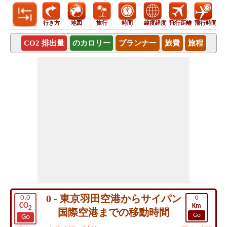
行き方
地図
旅行
時間
緯度経度
飛行距離
飛行時間
CO2 排出量
のカロリー
プランナー
旅費
旅程
0 - 東京羽田空港からサイパン
0.0
0
CO
Km
2
国際空港までの移動時間
Go
Go