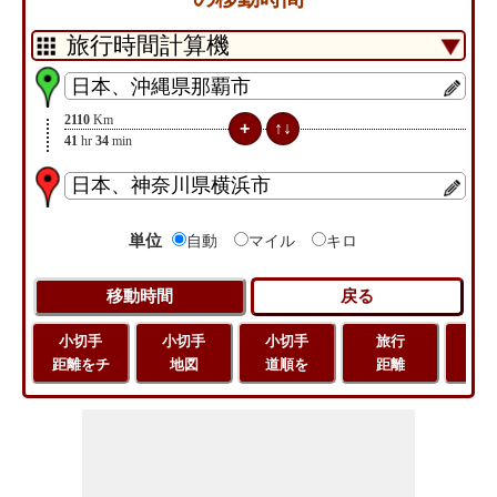
2110
Km
41
hr
34
min
単位
自動
マイル
キロ
小切手
小切手
小切手
旅行
緯
距離をチ
地図
道順を
距離
経