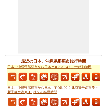
あなたは、あなたの旅を計画する際に走行距離を知る必
要があります。
日本、沖縄県那覇市から日本、神奈川県
横浜市までの距離
を探します
日本、沖縄県那覇市 から日本、神奈川県横浜市まで 飛行
機で飛びます、距離がどのぐらいかかります。
日本、沖
縄県那覇市から日本、神奈川県横浜市までの飛行距離
確
認してください。
日本、沖縄県那覇市から日本、神奈川県横浜市までの旅
最近の日本、沖縄県那覇市旅行時間
行
する方法については、旅行の要約を取得します。
日本、沖縄県那覇市から日本 〒852-8134までの移動時間
あなたはいつも道路で旅行中に多くの時間を費やすこと
はできません。あなたは飛行機で行く方が良いかもしれ
ません。
日本、沖縄県那覇市から日本、神奈川県横浜市
日本、沖縄県那覇市から日本、〒066-0012 北海道千歳市美々
までの飛行時間
をもらいます。
新千歳空港 (CTS)までの移動時間
新しい場所に行くの後、あなたの目的地へのルートを知
ることが重要です。場合はルートを認識していません、