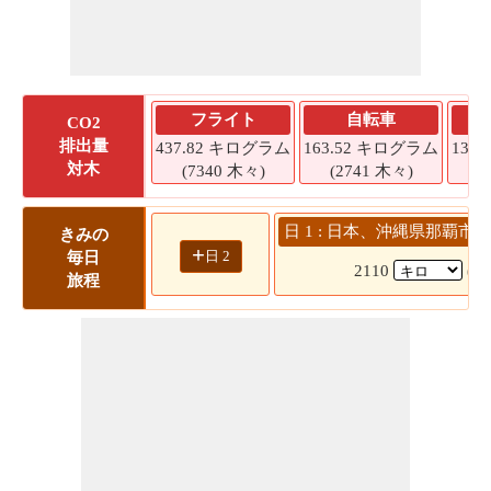
フライト
自転車
CO2
排出量
437.82 キログラム
163.52 キログラム
139
対木
(7340 木々)
(2741 木々)
(
日 1 : 日本、沖縄県那覇市 
きみの
+
日 2
毎日
2110
(4
旅程