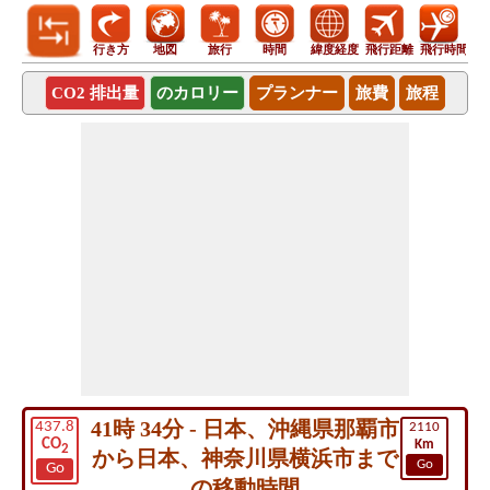
行き方
地図
旅行
時間
緯度経度
飛行距離
飛行時間
CO2 排出量
のカロリー
プランナー
旅費
旅程
41時 34分 - 日本、沖縄県那覇市
437.8
2110
CO
Km
2
から日本、神奈川県横浜市まで
Go
Go
の移動時間