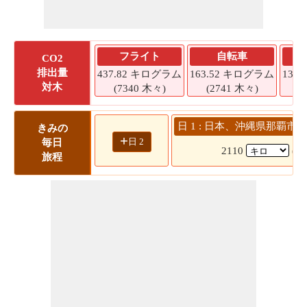
フライト
自転車
CO2
排出量
437.82 キログラム
163.52 キログラム
139
対木
(7340 木々)
(2741 木々)
(
日 1 : 日本、沖縄県那覇市 
きみの
+
日 2
毎日
2110
(4
旅程