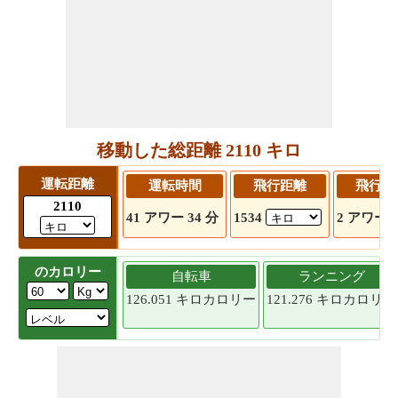
移動した総距離 2110 キロ
運転距離
運転時間
飛行距離
飛行時
2110
41 アワー 34 分
1534
2 アワー 2
のカロリー
自転車
ランニング
126.051 キロカロリー
121.276 キロカロリー