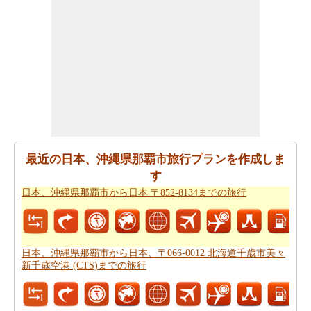
神奈川県横浜市までの移動時間
。
日本、沖縄県那覇市が日本、神奈川県横浜市からの飛ぶ
ことを計画します。
日本、沖縄県那覇市から日本、神奈
川県横浜市までの飛行時間
の推定をしたいですか。
あなたの旅行プランをもらった後、あなたはまた、ルー
トプランナーの助けを借りて計画された
日本、沖縄県那
覇市から日本、神奈川県横浜市までの道路ルートプラン
を取得したいと思います。
最近の日本、沖縄県那覇市旅行プランを作成しま
あなたの旅のための全体計画を持った後、あなたはま
す
た、旅費の推定値を取得したいと思います。
日本、沖縄
日本、沖縄県那覇市から日本 〒852-8134までの旅行
県那覇市から日本、神奈川県横浜市までの旅行の費用
を
チェックすることができます。
日本、沖縄県那覇市から日本、〒066-0012 北海道千歳市美々
新千歳空港 (CTS)までの旅行