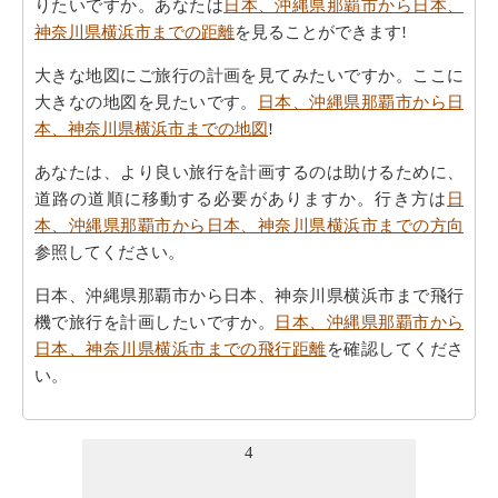
りたいですか。あなたは
日本、沖縄県那覇市から日本、
神奈川県横浜市までの距離
を見ることができます!
大きな地図にご旅行の計画を見てみたいですか。ここに
大きなの地図を見たいです。
日本、沖縄県那覇市から日
本、神奈川県横浜市までの地図
!
あなたは、より良い旅行を計画するのは助けるために、
道路の道順に移動する必要がありますか。行き方は
日
本、沖縄県那覇市から日本、神奈川県横浜市までの方向
参照してください。
日本、沖縄県那覇市から日本、神奈川県横浜市まで飛行
機で旅行を計画したいですか。
日本、沖縄県那覇市から
日本、神奈川県横浜市までの飛行距離
を確認してくださ
い。
あなたの旅行の計画を実行するために走行時間は非常に
重要です。ここでおおよその時間を取得することによ
4
り、あなたの旅行を計画-
日本、沖縄県那覇市から日本、