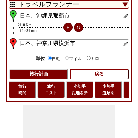
2110
Km
41
hr
34
min
単位
自動
マイル
キロ
旅行
旅行
小切手
小切手
小
時間
コスト
距離をチ
道順を
地