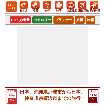
行き方
地図
旅行
時間
緯度経度
飛行距離
飛行時間
CO2 排出量
のカロリー
プランナー
旅費
旅程
日本、沖縄県那覇市から日本、
437.8
41
H
CO
34
M
2
神奈川県横浜市までの旅行
Go
Go