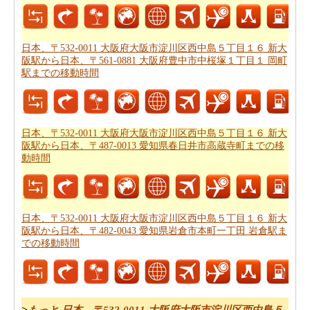
中桜塚１丁目１ 岡町駅までの飛行距離
確認してくださ
い。
日本、〒532-0011 大阪府大阪市淀川区西中島５丁目１６ 新大
日本、〒532-0011 大阪府大阪市淀川区西中島５丁目１６
阪駅から日本、〒561-0881 大阪府豊中市中桜塚１丁目１ 岡町
駅までの移動時間
新大阪駅から日本、〒561-0881 大阪府豊中市中桜塚１丁
目１ 岡町駅までの旅行
する方法については、旅行の要約
を取得します。
日本、〒532-0011 大阪府大阪市淀川区西中島５丁目１６ 新大
あなたはいつも道路で旅行中に多くの時間を費やすこと
阪駅から日本、〒487-0013 愛知県春日井市高蔵寺町までの移
はできません。あなたは飛行機で行く方が良いかもしれ
動時間
ません。
日本、〒532-0011 大阪府大阪市淀川区西中島５
丁目１６ 新大阪駅から日本、〒561-0881 大阪府豊中市中
桜塚１丁目１ 岡町駅までの飛行時間
をもらいます。
日本、〒532-0011 大阪府大阪市淀川区西中島５丁目１６ 新大
新しい場所に行くの後、あなたの目的地へのルートを知
阪駅から日本、〒482-0043 愛知県岩倉市本町一丁田 岩倉駅ま
での移動時間
ることが重要です。場合はルートを認識していません、
あなたは
日本、〒532-0011 大阪府大阪市淀川区西中島５
丁目１６ 新大阪駅から日本、〒561-0881 大阪府豊中市中
桜塚１丁目１ 岡町駅までの道路ルートプラン
をチェック
>
もっと 日本、〒532-0011 大阪府大阪市淀川区西中島５