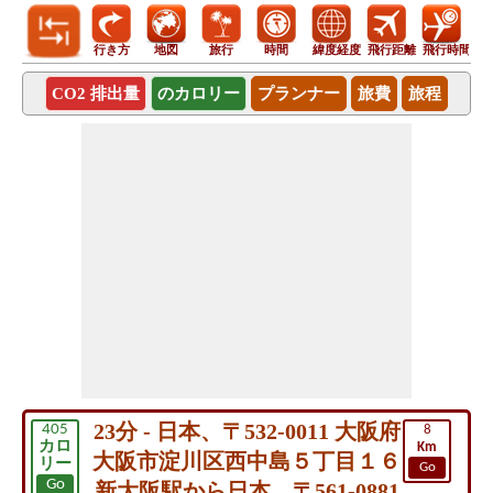
行き方
地図
旅行
時間
緯度経度
飛行距離
飛行時間
CO2 排出量
のカロリー
プランナー
旅費
旅程
23分 - 日本、〒532-0011 大阪府
405
8
カロ
Km
大阪市淀川区西中島５丁目１６
リー
Go
Go
新大阪駅から日本、〒561-0881