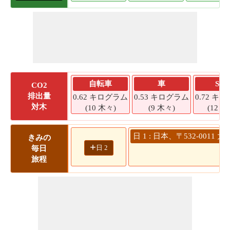
自転車
車
SU
CO2
排出量
0.62 キログラム
0.53 キログラム
0.72 キ
対木
(10 木々)
(9 木々)
(12 木
日 1 : 日本、〒532-00
きみの
+
日 2
毎日
旅程