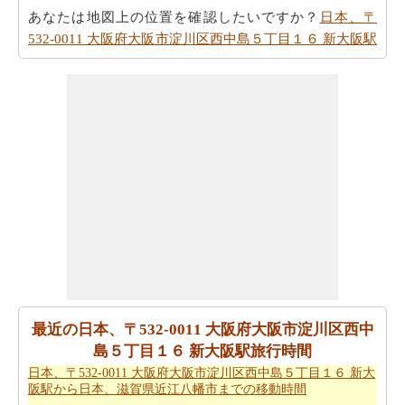
あなたは地図上の位置を確認したいですか？
日本、〒
532-0011 大阪府大阪市淀川区西中島５丁目１６ 新大阪駅
から日本、〒561-0881 大阪府豊中市中桜塚１丁目１ 岡町
駅までの地図
チェック！
あなたは時間を無駄にすることなく目的地に着くことが
できます。
日本、〒532-0011 大阪府大阪市淀川区西中島
５丁目１６ 新大阪駅から日本、〒561-0881 大阪府豊中市
中桜塚１丁目１ 岡町駅までの方向
を参照してください。
あなたは、あなたの旅を計画する際に走行距離を知る必
要があります。
日本、〒532-0011 大阪府大阪市淀川区西
中島５丁目１６ 新大阪駅から日本、〒561-0881 大阪府豊
中市中桜塚１丁目１ 岡町駅までの距離
を探します
日本、〒532-0011 大阪府大阪市淀川区西中島５丁目１６
最近の日本、〒532-0011 大阪府大阪市淀川区西中
新大阪駅 から日本、〒561-0881 大阪府豊中市中桜塚１丁
島５丁目１６ 新大阪駅旅行時間
目１ 岡町駅まで 飛行機で飛びます、距離がどのぐらいか
日本、〒532-0011 大阪府大阪市淀川区西中島５丁目１６ 新大
かります。
日本、〒532-0011 大阪府大阪市淀川区西中島
阪駅から日本、滋賀県近江八幡市までの移動時間
５丁目１６ 新大阪駅から日本、〒561-0881 大阪府豊中市