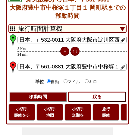
大阪府豊中市中桜塚１丁目１ 岡町駅までの
移動時間
8
Km
24
min
単位
自動
マイル
キロ
小切手
小切手
小切手
旅行
緯
距離をチ
地図
道順を
距離
経