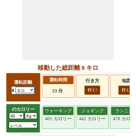
移動した総距離 8 キロ
運転時間
行き方
地図
運転距離
行く!
行く!
8
23 分
のカロリー
ウォーキング
ジョギング
ランニン
405 カロリー
442 カロリー
478 カロ