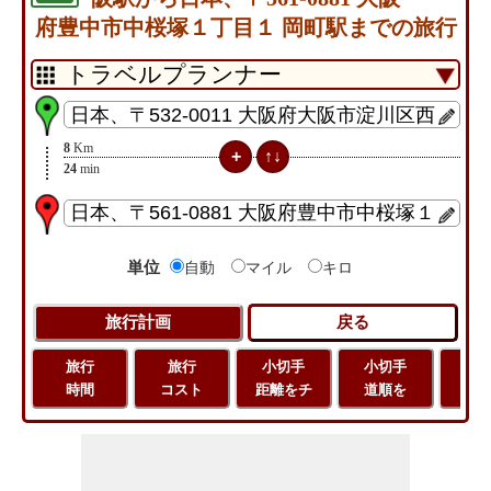
府豊中市中桜塚１丁目１ 岡町駅までの旅行
8
Km
24
min
単位
自動
マイル
キロ
旅行
旅行
小切手
小切手
小
時間
コスト
距離をチ
道順を
地