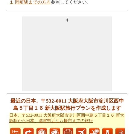
１ 岡町駅までの方向
参照してください。
日本、〒532-0011 大阪府大阪市淀川区西中島５丁目１６
4
新大阪駅から日本、〒561-0881 大阪府豊中市中桜塚１丁
目１ 岡町駅まで飛行機で旅行を計画したいですか。
日
本、〒532-0011 大阪府大阪市淀川区西中島５丁目１６ 新
大阪駅から日本、〒561-0881 大阪府豊中市中桜塚１丁目
１ 岡町駅までの飛行距離
を確認してください。
あなたの旅行の計画を実行するために走行時間は非常に
重要です。ここでおおよその時間を取得することによ
り、あなたの旅行を計画-
日本、〒532-0011 大阪府大阪市
淀川区西中島５丁目１６ 新大阪駅から日本、〒561-0881
大阪府豊中市中桜塚１丁目１ 岡町駅までの移動時間
。
最近の日本、〒532-0011 大阪府大阪市淀川区西中
日本、〒532-0011 大阪府大阪市淀川区西中島５丁目１６
島５丁目１６ 新大阪駅旅行プランを作成します
新大阪駅が日本、〒561-0881 大阪府豊中市中桜塚１丁目
日本、〒532-0011 大阪府大阪市淀川区西中島５丁目１６ 新大
１ 岡町駅からの飛ぶことを計画します。
日本、〒532-
阪駅から日本、滋賀県近江八幡市までの旅行
0011 大阪府大阪市淀川区西中島５丁目１６ 新大阪駅から
日本、〒561-0881 大阪府豊中市中桜塚１丁目１ 岡町駅ま