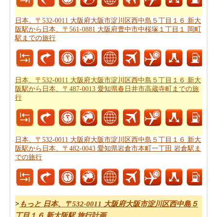
での飛行時間
の推定をしたいですか。
日本、〒532-0011 大阪府大阪市淀川区西中島５丁目１６ 新大
あなたの旅行プランをもらった後、あなたはまた、ルー
阪駅から日本、〒561-0881 大阪府豊中市中桜塚１丁目１ 岡町
トプランナーの助けを借りて計画された
日本、〒532-
駅までの旅行
0011 大阪府大阪市淀川区西中島５丁目１６ 新大阪駅から
日本、〒561-0881 大阪府豊中市中桜塚１丁目１ 岡町駅ま
での道路ルートプラン
を取得したいと思います。
日本、〒532-0011 大阪府大阪市淀川区西中島５丁目１６ 新大
阪駅から日本、〒487-0013 愛知県春日井市高蔵寺町までの旅
あなたの旅のための全体計画を持った後、あなたはま
行
た、旅費の推定値を取得したいと思います。
日本、〒
532-0011 大阪府大阪市淀川区西中島５丁目１６ 新大阪駅
から日本、〒561-0881 大阪府豊中市中桜塚１丁目１ 岡町
駅までの旅行の費用
をチェックすることができます。
日本、〒532-0011 大阪府大阪市淀川区西中島５丁目１６ 新大
阪駅から日本、〒482-0043 愛知県岩倉市本町一丁田 岩倉駅ま
での旅行
>
もっと 日本、〒532-0011 大阪府大阪市淀川区西中島５
丁目１６ 新大阪駅 旅行計画