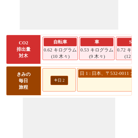
自転車
車
SU
CO2
排出量
0.62 キログラム
0.53 キログラム
0.72 キ
対木
(10 木々)
(9 木々)
(12 木
日 1 : 日本、〒532-00
きみの
+
日 2
毎日
旅程