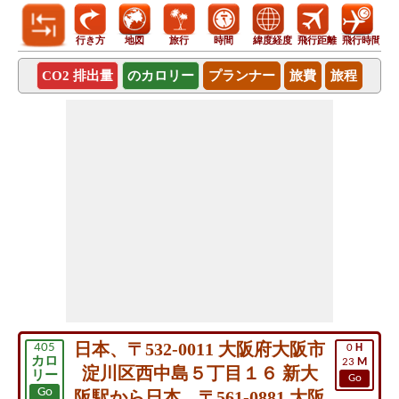
行き方
地図
旅行
時間
緯度経度
飛行距離
飛行時間
CO2 排出量
のカロリー
プランナー
旅費
旅程
日本、〒532-0011 大阪府大阪市
405
0
H
カロ
23
M
淀川区西中島５丁目１６ 新大
リー
Go
Go
阪駅から日本、〒561-0881 大阪