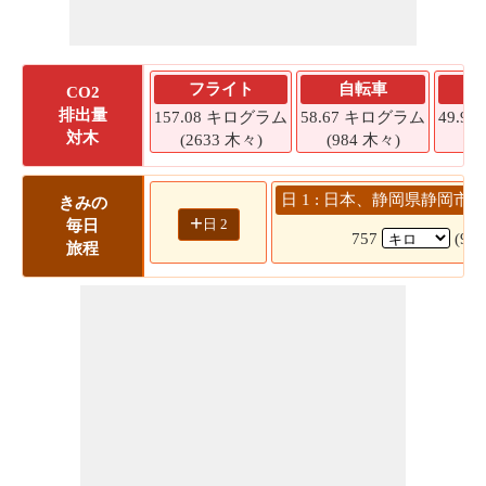
フライト
自転車
CO2
排出量
157.08 キログラム
58.67 キログラム
49.9
対木
(2633 木々)
(984 木々)
(8
日 1 : 日本、静岡県静岡市 
きみの
+
日 2
毎日
757
(9 
旅程