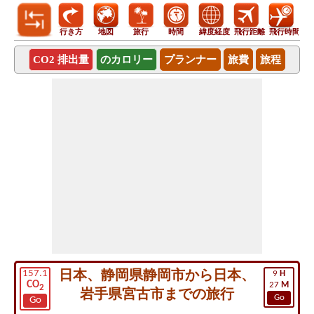
行き方
地図
旅行
時間
緯度経度
飛行距離
飛行時間
CO2 排出量
のカロリー
プランナー
旅費
旅程
日本、静岡県静岡市から日本、
157.1
9
H
CO
27
M
2
岩手県宮古市までの旅行
Go
Go