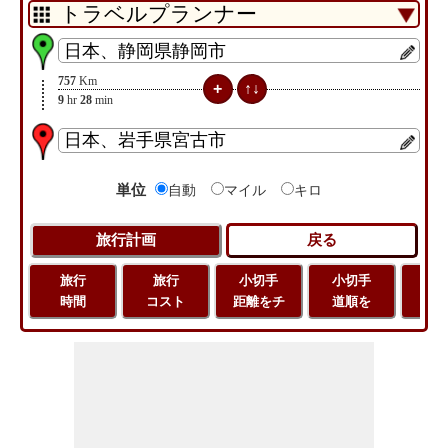
757
Km
9
hr
28
min
単位
自動
マイル
キロ
旅行
旅行
小切手
小切手
小
時間
コスト
距離をチ
道順を
地