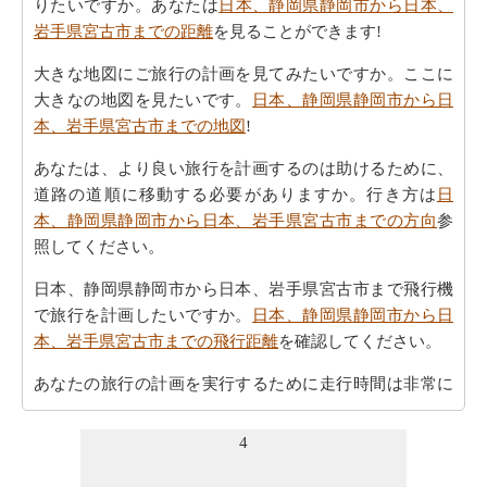
りたいですか。あなたは
日本、静岡県静岡市から日本、
岩手県宮古市までの距離
を見ることができます!
大きな地図にご旅行の計画を見てみたいですか。ここに
大きなの地図を見たいです。
日本、静岡県静岡市から日
本、岩手県宮古市までの地図
!
あなたは、より良い旅行を計画するのは助けるために、
道路の道順に移動する必要がありますか。行き方は
日
本、静岡県静岡市から日本、岩手県宮古市までの方向
参
照してください。
日本、静岡県静岡市から日本、岩手県宮古市まで飛行機
で旅行を計画したいですか。
日本、静岡県静岡市から日
本、岩手県宮古市までの飛行距離
を確認してください。
あなたの旅行の計画を実行するために走行時間は非常に
重要です。ここでおおよその時間を取得することによ
り、あなたの旅行を計画-
日本、静岡県静岡市から日本、
4
岩手県宮古市までの移動時間
。