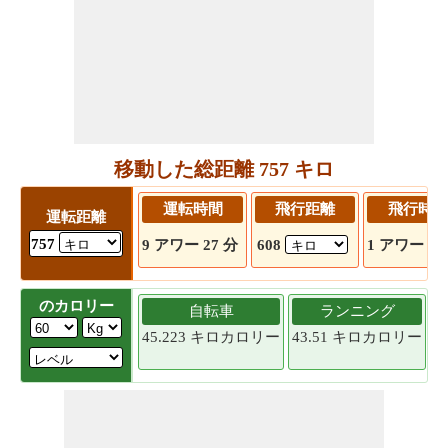
移動した総距離 757 キロ
運転時間
飛行距離
飛行時間
運転距離
757
9 アワー 27 分
608
1 アワー 15
のカロリー
自転車
ランニング
45.223 キロカロリー
43.51 キロカロリー
4