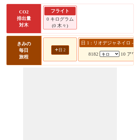
フライト
CO2
排出量
0 キログラム
対木
(0 木々)
日 1 : リオデジャネイロ --
きみの
+
日 2
毎日
8182
10 アワー
旅程