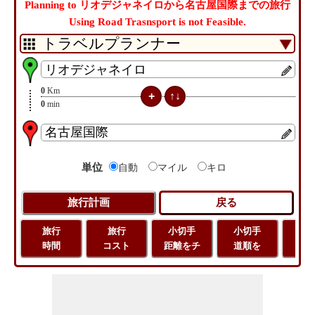
Planning to リオデジャネイロから名古屋国際までの旅行
Using Road Trasnsport is not Feasible.
0
Km
0
min
単位
自動
マイル
キロ
旅行
旅行
小切手
小切手
小
時間
コスト
距離をチ
道順を
地