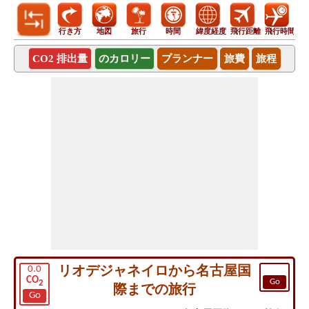
行き方
地図
旅行
時間
緯度経度
飛行距離
飛行時間
CO2 排出量
のカロリー
プランナー
旅費
旅程
リオデジャネイロから名古屋国
0.0
CO
Go
2
際までの旅行
Go