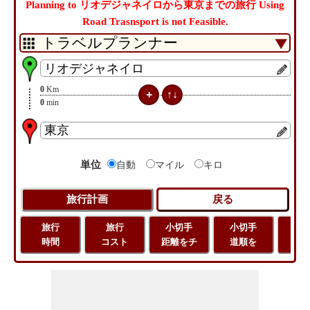
Planning to リオデジャネイロから東京までの旅行 Using
Road Trasnsport is not Feasible.
0
Km
0
min
単位
自動
マイル
キロ
旅行
旅行
小切手
小切手
小
時間
コスト
距離をチ
道順を
地