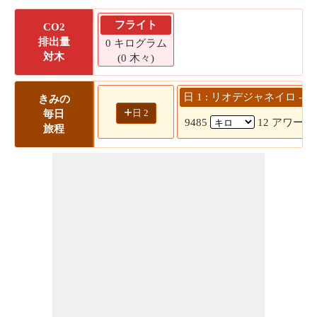
フライト
CO2
排出量
0 キログラム
対木
(0 木々)
日 1 : リオデジャネイロ -->
きみの
+
日 2
毎日
9485
12 アワー 1
旅程