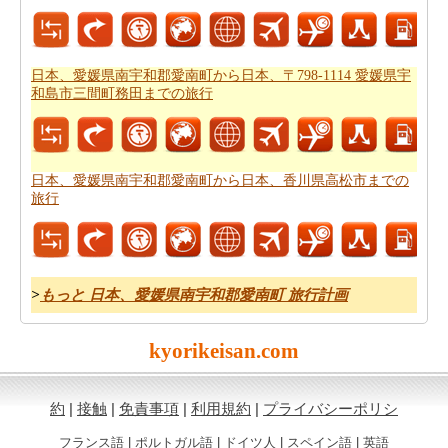
あなたの旅のための全体計画を持った後、あなたはま
た、旅費の推定値を取得したいと思います。
日本、愛媛
日本、愛媛県南宇和郡愛南町から日本、〒798-1114 愛媛県宇
県南宇和郡愛南町から日本、〒798-1114 愛媛県宇和島市
和島市三間町務田までの旅行
三間町務田までの旅行の費用
をチェックすることができ
ます。
日本、愛媛県南宇和郡愛南町から日本、香川県高松市までの
旅行
>
もっと 日本、愛媛県南宇和郡愛南町 旅行計画
kyorikeisan.com
約
|
接触
|
免責事項
|
利用規約
|
プライバシーポリシ
フランス語
|
ポルトガル語
|
ドイツ人
|
スペイン語
|
英語