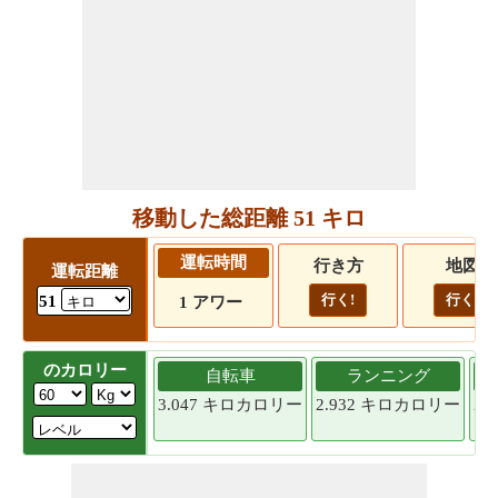
移動した総距離 51 キロ
運転時間
行き方
地図
運転距離
行く!
行く!
51
1 アワー
のカロリー
自転車
ランニング
3.047 キロカロリー
2.932 キロカロリー
2.