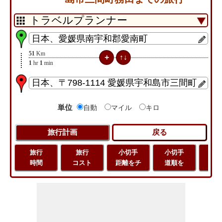
51
Km
1
hr
1
min
単位
自動
マイル
キロ
旅行
旅行
小切手
小切手
小
時間
コスト
距離をチ
道順を
地