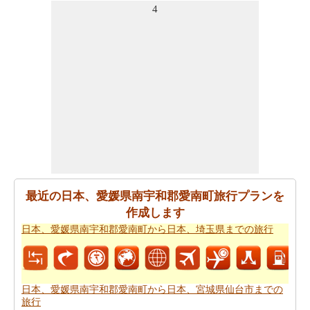
4
1114 愛媛県宇和島市三間町務田までの飛行距離
を確認し
てください。
あなたの旅行の計画を実行するために走行時間は非常に
重要です。ここでおおよその時間を取得することによ
り、あなたの旅行を計画-
日本、愛媛県南宇和郡愛南町か
ら日本、〒798-1114 愛媛県宇和島市三間町務田までの移
動時間
。
日本、愛媛県南宇和郡愛南町が日本、〒798-1114 愛媛県
宇和島市三間町務田からの飛ぶことを計画します。
日
本、愛媛県南宇和郡愛南町から日本、〒798-1114 愛媛県
最近の日本、愛媛県南宇和郡愛南町旅行プランを
宇和島市三間町務田までの飛行時間
の推定をしたいです
作成します
か。
日本、愛媛県南宇和郡愛南町から日本、埼玉県までの旅行
あなたの旅行プランをもらった後、あなたはまた、ルー
トプランナーの助けを借りて計画された
日本、愛媛県南
宇和郡愛南町から日本、〒798-1114 愛媛県宇和島市三間
日本、愛媛県南宇和郡愛南町から日本、宮城県仙台市までの
町務田までの道路ルートプラン
を取得したいと思いま
旅行
す。