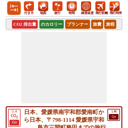
行き方
地図
旅行
時間
緯度経度
飛行距離
飛行時間
CO2 排出量
のカロリー
プランナー
旅費
旅程
日本、愛媛県南宇和郡愛南町か
3.4
1
H
CO
Go
2
ら日本、〒798-1114 愛媛県宇和
Go
島市三間町務田までの旅行