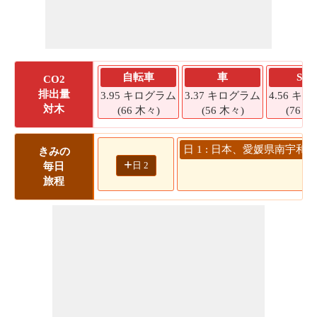
自転車
車
SU
CO2
排出量
3.95 キログラム
3.37 キログラム
4.56 キ
対木
(66 木々)
(56 木々)
(76 木
日 1 : 日本、愛媛県南宇和郡
きみの
+
日 2
毎日
旅程