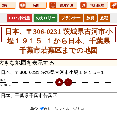
旅行
時間
緯度経度
飛行距離
CO2 排出量
のカロリー
プランナー
旅費
旅程
日本、〒306-0231 茨城県古河市小
堤１９１５−１から日本、千葉県
千葉市若葉区までの地図
06
Km
hr
38
min
単位
自動
マイル
キロ