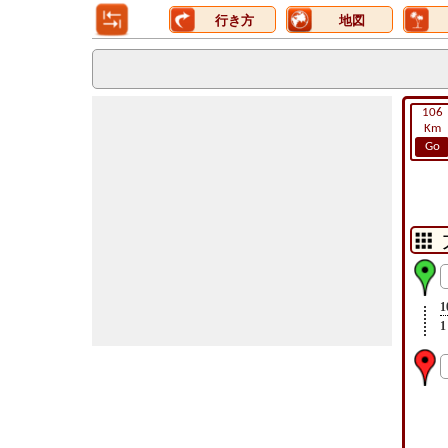
行き方
地図
106
Km
Go
1
1