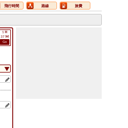
飛行時間
路線
旅費
1
H
37
M
Go