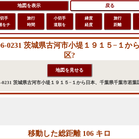
切手
旅行
小切手
緯度
旅行
離をチ
時間
道順を
経度
距離
6-0231 茨城県古河市小堤１９１５−１
区?
6-0231 茨城県古河市小堤１９１５−１から日本、千葉県千葉市若
移動した総距離 106 キロ