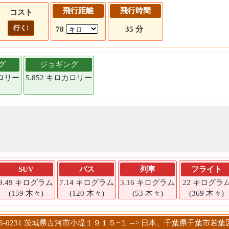
飛行距離
飛行時間
コスト
行く!
78
35 分
グ
ジョギング
カロリー
5.852 キロカロリー
SUV
バス
列車
フライト
9.49 キログラム
7.14 キログラム
3.16 キログラム
22 キログラ
(159 木々)
(120 木々)
(53 木々)
(369 木々)
306-0231 茨城県古河市小堤１９１５−１ --> 日本、千葉県千葉市若葉