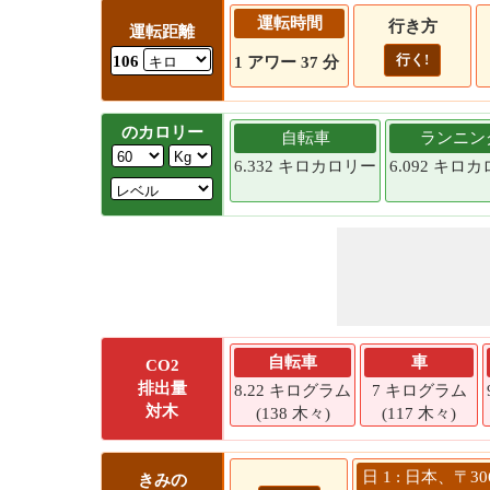
運転時間
行き方
運転距離
行く!
106
1 アワー 37 分
のカロリー
自転車
ランニン
6.332 キロカロリー
6.092 キロ
自転車
車
CO2
排出量
8.22 キログラム
7 キログラム
対木
(138 木々)
(117 木々)
日 1 : 日本、〒
きみの