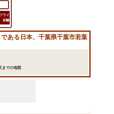
フライト
フライト
チェック
旅行
距離
時間
ルート
コスト
からである日本、千葉県千葉市若葉
葉区までの地図