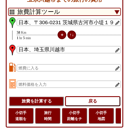
58
Km
1
hr
5
min
小切手
旅行
小切手
小切手
旅
道順を
時間
距離をチ
地図
距