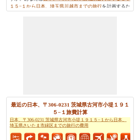
１５−１から日本、埼玉県川越市までの旅行
を計画するた
めにスマート旅行プランナーを取得することができます
か。また、あなたの旅行の最後の微細な変化に対応する
ことができます。
また、あなたは目的地に到達した後、別の活動を計画す
るために、旅行時間を知りたいかもしれません。あなた
は
日本、〒306-0231 茨城県古河市小堤１９１５−１から
日本、埼玉県川越市までの移動時間
を取得することがで
きます。
あなたは道路の旅の代わりに飛行を取ることによって、
時間と労力を節約しますか。このケースでは、
日本、〒
306-0231 茨城県古河市小堤１９１５−１から日本、埼玉
最近の日本、〒306-0231 茨城県古河市小堤１９１
県川越市までの飛行距離
を認識する必要があります。
５−１旅費計算
あなたは飛行機で旅行している場合、また、あなたの旅
日本、〒306-0231 茨城県古河市小堤１９１５−１から日本、
のために必要な飛行時間を知りたいかもしれません。あ
埼玉県さいたま市緑区までの旅行の費用
なたは
日本、〒306-0231 茨城県古河市小堤１９１５−１