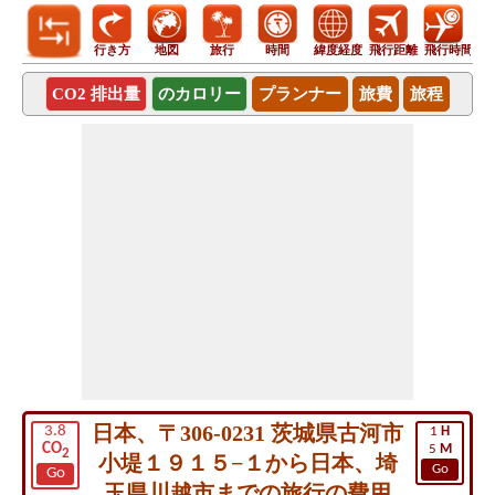
行き方
地図
旅行
時間
緯度経度
飛行距離
飛行時間
CO2 排出量
のカロリー
プランナー
旅費
旅程
日本、〒306-0231 茨城県古河市
3.8
1
H
CO
5
M
2
小堤１９１５−１から日本、埼
Go
Go
玉県川越市までの旅行の費用