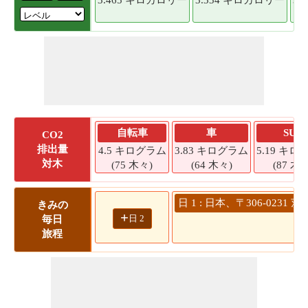
自転車
車
SUV
CO2
排出量
4.5 キログラム
3.83 キログラム
5.19 キロ
対木
(75 木々)
(64 木々)
(87 木々
日 1 : 日本、〒306-02
きみの
+
日 2
毎日
58
旅程