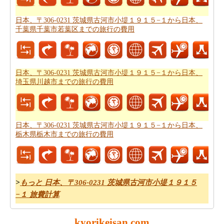
から日本、埼玉県川越市までの飛行時間
を得ることがで
きます。
日本、〒306-0231 茨城県古河市小堤１９１５−１から日本、
千葉県千葉市若葉区までの旅行の費用
あなたは道路で旅行すると停止点やあなたの旅行の途中
可能性を知りたいことを決定した場合、あなたの
日本、
〒306-0231 茨城県古河市小堤１９１５−１から日本、埼
玉県川越市までの道路ルートプラン
を計画し、あなたの
日本、〒306-0231 茨城県古河市小堤１９１５−１から日本、
ルートプランナーを使用することができます。
埼玉県川越市までの旅行の費用
日本、〒306-0231 茨城県古河市小堤１９１５−１から日本、
栃木県栃木市までの旅行の費用
>
もっと 日本、〒306-0231 茨城県古河市小堤１９１５
−１ 旅費計算
kyorikeisan.com