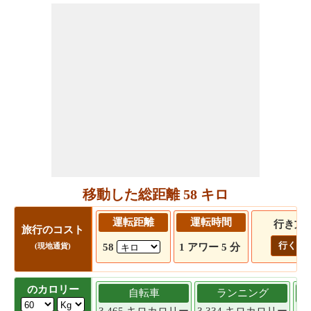
移動した総距離 58 キロ
運転距離
運転時間
行き方
旅行のコスト
行く!
58
1 アワー 5 分
(現地通貨)
のカロリー
自転車
ランニング
3.465 キロカロリー
3.334 キロカロリー
3.