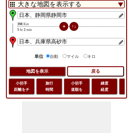
398
Km
5
hr
2
min
単位
自動
マイル
キロ
小切手
旅行
小切手
緯度
旅
距離をチ
時間
道順を
経度
距