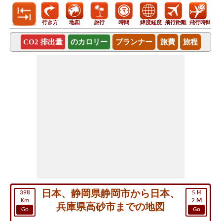
行き方
地図
旅行
時間
緯度経度
飛行距離
飛行時間
CO2 排出量
のカロリー
プランナー
旅費
旅程
日本、静岡県静岡市から日本、
398
5
H
Km
2
M
兵庫県高砂市までの地図
Go
Go