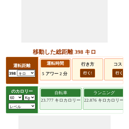
移動した総距離 398 キロ
運転時間
行き方
コスト
運転距離
行く!
行く!
398
5 アワー 2 分
のカロリー
自転車
ランニング
23.777 キロカロリー
22.876 キロカロリー