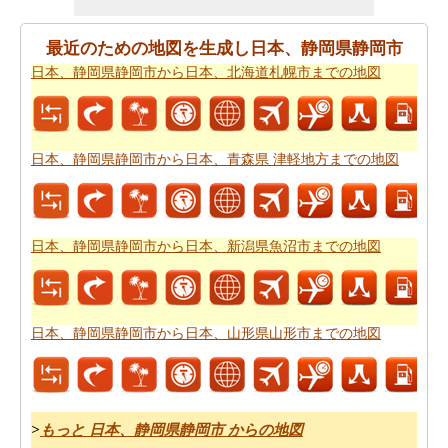
あなたはそれが確からしいの停止ポイントとあなたの旅
の途中でポイントを与えマップたいですか。
日本、静岡
最近のための地図を生成し日本、静岡県静岡市
県静岡市から日本、兵庫県高砂市までの道路ルートプラ
日本、静岡県静岡市から日本、北海道札幌市までの地図
ン
はあなたがチェックすることをお勧めします。
あなたは旅行のための旅行費用計算機を探しています
か。あなたは
日本、静岡県静岡市から日本、兵庫県高砂
日本、静岡県静岡市から日本、青森県 津軽地方までの地図
市までの旅行の費用
を見つけることができます。
日本、静岡県静岡市から日本、新潟県魚沼市までの地図
日本、静岡県静岡市から日本、山形県山形市までの地図
>
もっと 日本、静岡県静岡市 からの地図