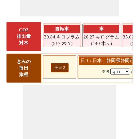
自転車
車
CO2
排出量
30.84 キログラム
26.27 キログラム
35.6
対木
(517 木々)
(440 木々)
(59
日 1 : 日本、静岡県静岡市 
きみの
+
日 2
毎日
398
(5
旅程