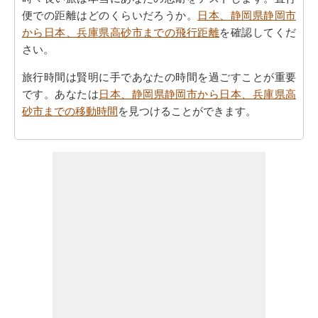
便での距離はどのくらいだろうか。
日本、静岡県静岡市
から日本、兵庫県高砂市までの飛行距離
を確認してくだ
さい。
旅行時間は賢明に手であなたの時間を過ごすことが重要
です。あなたは
日本、静岡県静岡市から日本、兵庫県高
砂市までの移動時間
を見つけることができます。
すべてのより良い計画にポイントするために必要な最も
重要なご旅行の要約を取得しますか。ここに - 旅行は
日
本、静岡県静岡市から日本、兵庫県高砂市までの旅行
を
計画するのに役立ちます。
ご旅行中の時間的な制約がありましたか。より良いあな
たの飛行時間を管理するために探しますか。あなたは
日
本、静岡県静岡市から日本、兵庫県高砂市までの飛行時
間
を見つけることができます。自分がより良い日本、静
岡県静岡市から日本、兵庫県高砂市までのあなたの旅行
を計画するのに役立ちます。