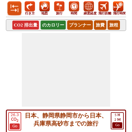
行き方
地図
旅行
時間
緯度経度
飛行距離
飛行時間
CO2 排出量
のカロリー
プランナー
旅費
旅程
日本、静岡県静岡市から日本、
26.3
5
H
CO
2
M
2
兵庫県高砂市までの旅行
Go
Go