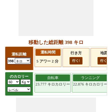
移動した総距離 398 キロ
運転時間
行き方
地図
運転距離
行く!
行く!
398
5 アワー 2 分
のカロリー
自転車
ランニング
23.777 キロカロリー
22.876 キロカロリー