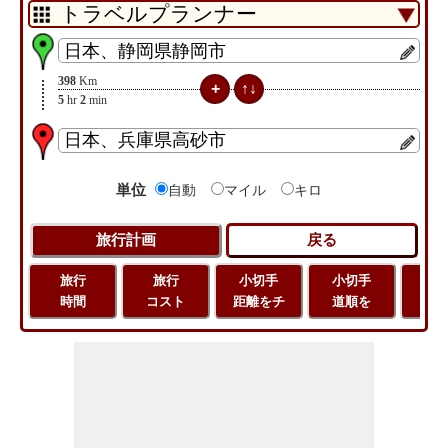
398
Km
5
hr
2
min
単位
自動
マイル
キロ
旅行
旅行
小切手
小切手
小
時間
コスト
距離をチ
道順を
地