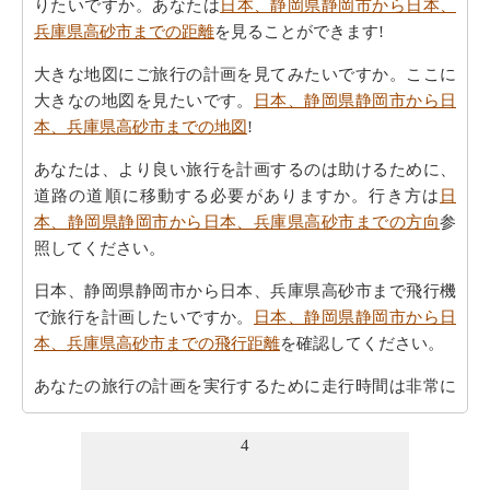
りたいですか。あなたは
日本、静岡県静岡市から日本、
兵庫県高砂市までの距離
を見ることができます!
大きな地図にご旅行の計画を見てみたいですか。ここに
大きなの地図を見たいです。
日本、静岡県静岡市から日
本、兵庫県高砂市までの地図
!
あなたは、より良い旅行を計画するのは助けるために、
道路の道順に移動する必要がありますか。行き方は
日
本、静岡県静岡市から日本、兵庫県高砂市までの方向
参
照してください。
日本、静岡県静岡市から日本、兵庫県高砂市まで飛行機
で旅行を計画したいですか。
日本、静岡県静岡市から日
本、兵庫県高砂市までの飛行距離
を確認してください。
あなたの旅行の計画を実行するために走行時間は非常に
重要です。ここでおおよその時間を取得することによ
り、あなたの旅行を計画-
日本、静岡県静岡市から日本、
4
兵庫県高砂市までの移動時間
。