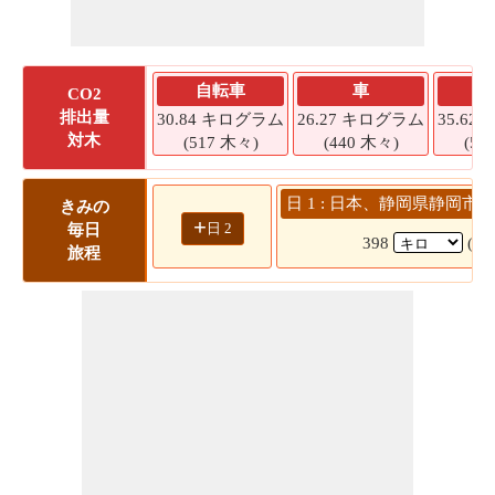
自転車
車
CO2
排出量
30.84 キログラム
26.27 キログラム
35.6
対木
(517 木々)
(440 木々)
(59
日 1 : 日本、静岡県静岡市 
きみの
+
日 2
毎日
398
(5
旅程