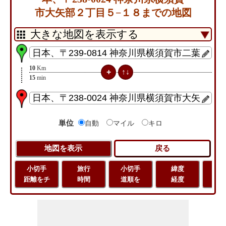
市大矢部２丁目５−１８までの地図
10
Km
15
min
単位
自動
マイル
キロ
小切手
旅行
小切手
緯度
旅
距離をチ
時間
道順を
経度
距