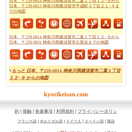
日本、〒239-0814 神奈川県横須賀市二葉１丁目１２−９から
239-0814 神奈川県横須賀市二葉１丁目１２−９から日
日本、〒238-0013 神奈川県横須賀市平成町３丁目２１−４ま
本、〒238-0024 神奈川県横須賀市大矢部２丁目５−１８
での地図
までの道路ルートプラン
はあなたがチェックすることを
お勧めします。
あなたは旅行のための旅行費用計算機を探しています
日本、〒239-0814 神奈川県横須賀市二葉１丁目１２−９から
日本、〒239-0831 神奈川県横須賀市久里浜までの地図
か。あなたは
日本、〒239-0814 神奈川県横須賀市二葉１
丁目１２−９から日本、〒238-0024 神奈川県横須賀市大
矢部２丁目５−１８までの旅行の費用
を見つけることがで
きます。
>
もっと 日本、〒239-0814 神奈川県横須賀市二葉１丁目
１２−９ からの地図
kyorikeisan.com
約
|
接触
|
免責事項
|
利用規約
|
プライバシーポリシ
フランス語
|
ポルトガル語
|
ドイツ人
|
スペイン語
|
英語