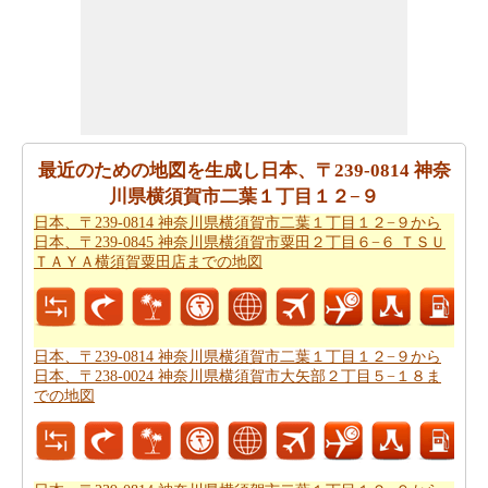
きます。
すべてのより良い計画にポイントするために必要な最も
重要なご旅行の要約を取得しますか。ここに - 旅行は
日
本、〒239-0814 神奈川県横須賀市二葉１丁目１２−９か
ら日本、〒238-0024 神奈川県横須賀市大矢部２丁目５
−１８までの旅行
を計画するのに役立ちます。
最近のための地図を生成し日本、〒239-0814 神奈
川県横須賀市二葉１丁目１２−９
ご旅行中の時間的な制約がありましたか。より良いあな
日本、〒239-0814 神奈川県横須賀市二葉１丁目１２−９から
たの飛行時間を管理するために探しますか。あなたは
日
日本、〒239-0845 神奈川県横須賀市粟田２丁目６−６ ＴＳＵ
本、〒239-0814 神奈川県横須賀市二葉１丁目１２−９か
ＴＡＹＡ横須賀粟田店までの地図
ら日本、〒238-0024 神奈川県横須賀市大矢部２丁目５
−１８までの飛行時間
を見つけることができます。自分が
より良い日本、〒239-0814 神奈川県横須賀市二葉１丁目
１２−９から日本、〒238-0024 神奈川県横須賀市大矢部
日本、〒239-0814 神奈川県横須賀市二葉１丁目１２−９から
日本、〒238-0024 神奈川県横須賀市大矢部２丁目５−１８ま
２丁目５−１８までのあなたの旅行を計画するのに役立ち
での地図
ます。
あなたはそれが確からしいの停止ポイントとあなたの旅
の途中でポイントを与えマップたいですか。
日本、〒