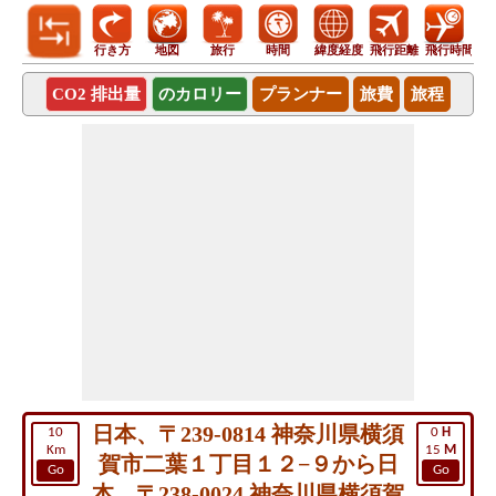
行き方
地図
旅行
時間
緯度経度
飛行距離
飛行時間
CO2 排出量
のカロリー
プランナー
旅費
旅程
日本、〒239-0814 神奈川県横須
10
0
H
Km
15
M
賀市二葉１丁目１２−９から日
Go
Go
本、〒238-0024 神奈川県横須賀