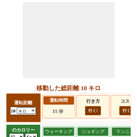
移動した総距離 10 キロ
運転時間
行き方
コスト
運転距離
行く!
行く!
10
15 分
のカロリー
ウォーキング
ジョギング
ランニン