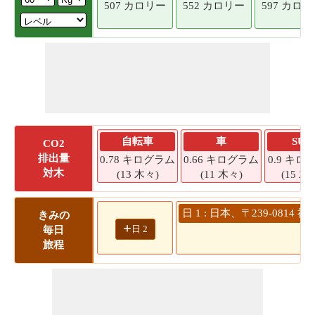
507 カロリー
552 カロリー
597 カロ
自転車
車
SUV
CO2
排出量
0.78 キログラム
0.66 キログラム
0.9 キロ
対木
(13 木々)
(11 木々)
(15 木
日 1 : 日本、〒239-08
きみの
+
日 2
毎日
旅程