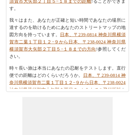
須賀市大矢部２丁目５−１８までの距離
!ることができま
す。
我々はまた、あなたが正確と短い時間であなたの場所に
達するのを助けるためにあなたのストリートマップの地
図方向を持っています。
日本、〒239-0814 神奈川県横須
賀市二葉１丁目１２−９から日本、〒238-0024 神奈川県
横須賀市大矢部２丁目５−１８までの方向
!参照してくだ
さい。
時々長い旅は本当にあなたの忍耐をテストします。直行
便での距離はどのくらいだろうか。
日本、〒239-0814 神
奈川県横須賀市二葉１丁目１２−９から日本、〒238-0024
神奈川県横須賀市大矢部２丁目５−１８までの飛行距離
を
確認してください。
旅行時間は賢明に手であなたの時間を過ごすことが重要
です。あなたは
日本、〒239-0814 神奈川県横須賀市二葉
１丁目１２−９から日本、〒238-0024 神奈川県横須賀市
大矢部２丁目５−１８までの移動時間
を見つけることがで