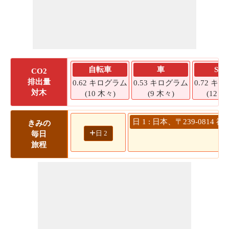
自転車
車
SU
CO2
排出量
0.62 キログラム
0.53 キログラム
0.72 キ
対木
(10 木々)
(9 木々)
(12 木
日 1 : 日本、〒239-08
きみの
+
日 2
毎日
旅程