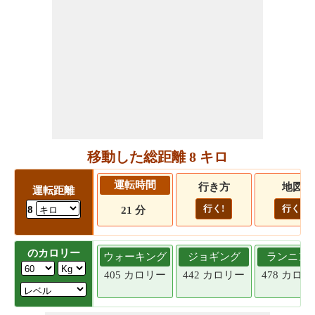
移動した総距離 8 キロ
運転時間
行き方
地図
運転距離
行く!
行く!
8
21 分
のカロリー
ウォーキング
ジョギング
ランニン
405 カロリー
442 カロリー
478 カロ