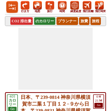
行き方
地図
旅行
時間
緯度経度
飛行距離
飛行時間
CO2 排出量
のカロリー
プランナー
旅費
旅程
日本、〒239-0814 神奈川県横須
405
0
H
カロ
21
M
賀市二葉１丁目１２−９から日
リー
Go
Go
本、〒239-0831 神奈川県横須賀