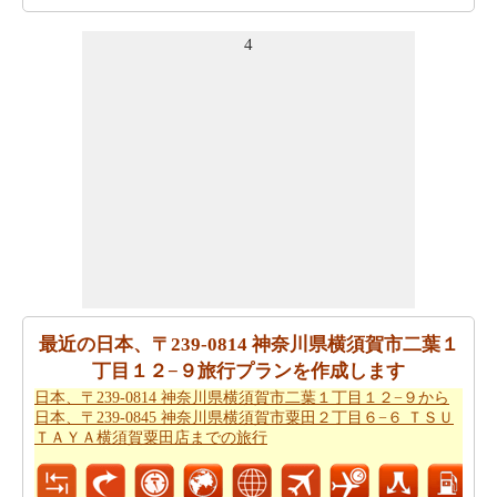
から日本、〒239-0831 神奈川県横須賀市久里浜まで飛行
4
機で旅行を計画したいですか。
日本、〒239-0814 神奈川
県横須賀市二葉１丁目１２−９から日本、〒239-0831 神
奈川県横須賀市久里浜までの飛行距離
を確認してくださ
い。
あなたの旅行の計画を実行するために走行時間は非常に
重要です。ここでおおよその時間を取得することによ
り、あなたの旅行を計画-
日本、〒239-0814 神奈川県横須
賀市二葉１丁目１２−９から日本、〒239-0831 神奈川県
横須賀市久里浜までの移動時間
。
日本、〒239-0814 神奈川県横須賀市二葉１丁目１２−９
最近の日本、〒239-0814 神奈川県横須賀市二葉１
が日本、〒239-0831 神奈川県横須賀市久里浜からの飛ぶ
丁目１２−９旅行プランを作成します
ことを計画します。
日本、〒239-0814 神奈川県横須賀市
日本、〒239-0814 神奈川県横須賀市二葉１丁目１２−９から
二葉１丁目１２−９から日本、〒239-0831 神奈川県横須
日本、〒239-0845 神奈川県横須賀市粟田２丁目６−６ ＴＳＵ
賀市久里浜までの飛行時間
の推定をしたいですか。
ＴＡＹＡ横須賀粟田店までの旅行
あなたの旅行プランをもらった後、あなたはまた、ルー
トプランナーの助けを借りて計画された
日本、〒239-