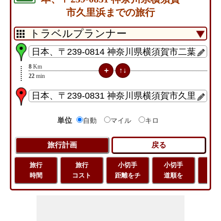
市久里浜までの旅行
8
Km
22
min
単位
自動
マイル
キロ
旅行
旅行
小切手
小切手
小
時間
コスト
距離をチ
道順を
地