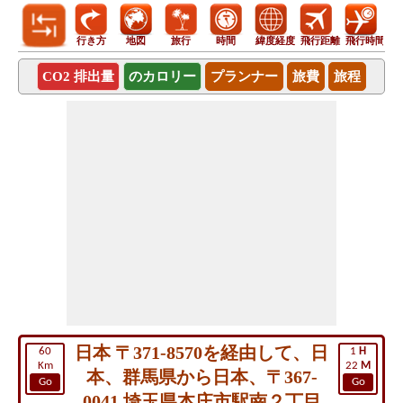
行き方
地図
旅行
時間
緯度経度
飛行距離
飛行時間
CO2 排出量
のカロリー
プランナー
旅費
旅程
日本 〒371-8570を経由して、日
60
1
H
Km
22
M
本、群馬県から日本、〒367-
Go
Go
0041 埼玉県本庄市駅南２丁目