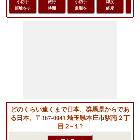
小切手
旅行
小切手
緯度
旅
距離をチ
時間
道順を
経度
距
どのくらい遠くまで日本、群馬県からであ
る日本、〒367-0041 埼玉県本庄市駅南２丁
目２−１?