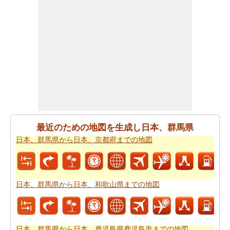
県から日本、〒367-0041 埼玉県本庄市駅南２丁目２−１
までの移動時間
を見つけることができます。
すべてのより良い計画にポイントするために必要な最も
重要なご旅行の要約を取得しますか。ここに - 旅行は
日
本 〒371-8570を経由して、日本、群馬県から日本、〒
367-0041 埼玉県本庄市駅南２丁目２−１までの旅行
を計
画するのに役立ちます。
ご旅行中の時間的な制約がありましたか。より良いあな
たの飛行時間を管理するために探しますか。あなたは
日
最近のための地図を生成し日本、群馬県
本 〒371-8570を経由して、日本、群馬県から日本、〒
日本、群馬県から日本、京都府までの地図
367-0041 埼玉県本庄市駅南２丁目２−１までの飛行時間
を見つけることができます。自分がより良い日本、群馬
県から日本、〒367-0041 埼玉県本庄市駅南２丁目２−１
日本、群馬県から日本、和歌山県までの地図
までのあなたの旅行を計画するのに役立ちます。
あなたはそれが確からしいの停止ポイントとあなたの旅
の途中でポイントを与えマップたいですか。
日本 〒371-
日本、群馬県から日本、鹿児島県鹿児島市までの地図