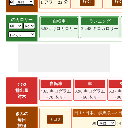
行く!
行く!
60
1 アワー 22 分
のカロリー
自転車
ランニング
3.584 キロカロリー
3.448 キロカロリー
3.
自転車
車
SU
CO2
排出量
4.65 キログラム
3.96 キログラム
5.37 キ
対木
(78 木々)
(66 木々)
(90 木
日 1 : 日本、群馬県 --> 日本 
きみの
+
日 3
毎日
30
( 47 
旅程