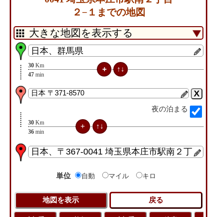
２−１までの地図
30
Km
47
min
夜の泊まる
30
Km
36
min
単位
自動
マイル
キロ