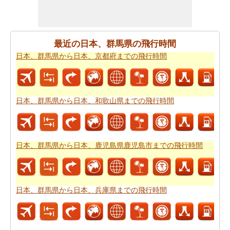
から日本、鹿児島県鹿児島市までの移動時間
知りたい場
合がありますので。
すべてのより良い計画にポイントするために必要な最も
最近の日本、群馬県の飛行時間
重要なご旅行の要約を取得しますか。ここに - 旅行は日
日本、群馬県から日本、京都府までの飛行時間
本、群馬県がら日本、鹿児島県鹿児島市から。あなたは
自分でより良い
日本、群馬県から日本、鹿児島県鹿児島
市までの旅行
を計画するのに役立ちます。
日本、群馬県から日本、和歌山県までの飛行時間
道路の旅の代わりに、長い旅のための飛行を好むだろ
う。この場合には、
日本、群馬県から日本、鹿児島県鹿
児島市までの飛行距離
を知ることが重要です。
日本、群馬県から日本、鹿児島県鹿児島市までの飛行時間
あなたは未知の街にしようとしている場合、その場所内
のルートを知ることが不可欠です。このルートプランナ
ーは、あなたの旅のでの中間点と一緒にあなた
日本、群
馬県から日本、鹿児島県鹿児島市までの道路ルートプラ
日本、群馬県から日本、兵庫県までの飛行時間
ン
を与える。
あなたの旅のための全体計画を持った後、あなたはま
た、旅費の推定値を取得したいと思います。
日本、群馬