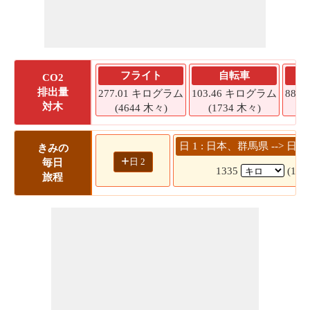
フライト
自転車
CO2
排出量
277.01 キログラム
103.46 キログラム
88.
対木
(4644 木々)
(1734 木々)
(
日 1 : 日本、群馬県 -->
きみの
+
日 2
毎日
1335
(17
旅程