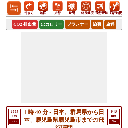
行き方
地図
旅行
時間
緯度経度
飛行距離
飛行時間
CO2 排出量
のカロリー
プランナー
旅費
旅程
1 時 40 分 - 日本、群馬県から日
1335
948
Km
Km
本、鹿児島県鹿児島市までの飛
Go
Go
行時間