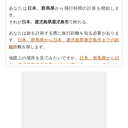
あなたは
日本、群馬県
から飛行時間の計算を開始しま
す。
それが
日本、鹿児島県鹿児島市
で終わる。
あなたは旅を計画する際に旅行距離を知る必要がありま
す。
日本、群馬県から日本、鹿児島県鹿児島市までの距
離
距離を探します。
地図上の場所を見てみたいですか。
日本、群馬県から日
本、鹿児島県鹿児島市までの地図
をチェックしてくださ
い。
あなたは
日本、群馬県から日本、鹿児島県鹿児島市まで
の方向
を参照することで時間を無駄にすることなく、目
的地に着くことができます
あなたの目的地に到達するために必要な駆動時間を認識
していることが重要です。さらに、タスクを計画におけ
る公正なアイデアを提供します。あなたは
日本、群馬県