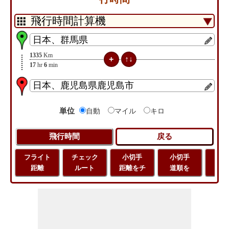
1335
Km
17
hr
6
min
単位
自動
マイル
キロ
フライト
チェック
小切手
小切手
小
距離
ルート
距離をチ
道順を
地