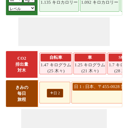
1.135 キロカロリー
1.092 キロカロリー
1.
自転車
車
SUV
CO2
排出量
1.47 キログラム
1.25 キログラム
1.7 キロ
対木
(25 木々)
(21 木々)
(28 木
日 1 : 日本、〒455-00
きみの
+
日 2
毎日
旅程