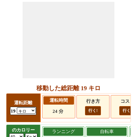
移動した総距離 19 キロ
運転時間
行き方
コスト
運転距離
行く!
行く!
19
24 分
のカロリー
ランニング
自転車