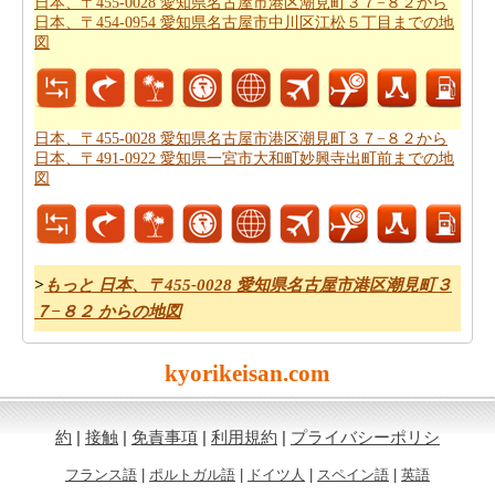
日本、〒455-0028 愛知県名古屋市港区潮見町３７−８２から
455-0028 愛知県名古屋市港区潮見町３７−８２から日
日本、〒454-0954 愛知県名古屋市中川区江松５丁目までの地
本、〒467-0014 愛知県名古屋市瑞穂区白羽根町２丁目３
図
６までの道路ルートプラン
はあなたがチェックすること
をお勧めします。
あなたは旅行のための旅行費用計算機を探しています
日本、〒455-0028 愛知県名古屋市港区潮見町３７−８２から
日本、〒491-0922 愛知県一宮市大和町妙興寺出町前までの地
か。あなたは
日本、〒455-0028 愛知県名古屋市港区潮見
図
町３７−８２から日本、〒467-0014 愛知県名古屋市瑞穂
区白羽根町２丁目３６までの旅行の費用
を見つけること
ができます。
>
もっと 日本、〒455-0028 愛知県名古屋市港区潮見町３
７−８２ からの地図
kyorikeisan.com
約
|
接触
|
免責事項
|
利用規約
|
プライバシーポリシ
フランス語
|
ポルトガル語
|
ドイツ人
|
スペイン語
|
英語