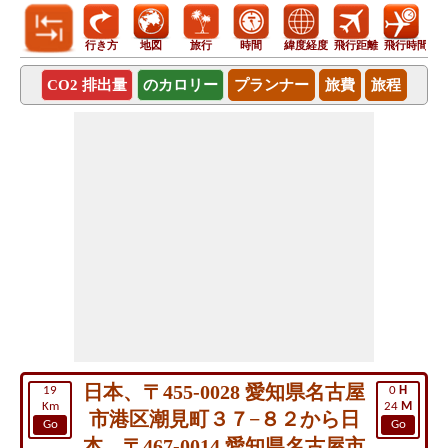
行き方
地図
旅行
時間
緯度経度
飛行距離
飛行時間
CO2 排出量
のカロリー
プランナー
旅費
旅程
日本、〒455-0028 愛知県名古屋
19
0
H
Km
24
M
市港区潮見町３７−８２から日
Go
Go
本、〒467-0014 愛知県名古屋市