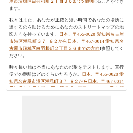
屋市瑞穂区白羽根町２丁目３６までの距離
!ることができ
ます。
我々はまた、あなたが正確と短い時間であなたの場所に
達するのを助けるためにあなたのストリートマップの地
図方向を持っています。
日本、〒455-0028 愛知県名古屋
市港区潮見町３７−８２から日本、〒467-0014 愛知県名
古屋市瑞穂区白羽根町２丁目３６までの方向
!参照してく
ださい。
時々長い旅は本当にあなたの忍耐をテストします。直行
便での距離はどのくらいだろうか。
日本、〒455-0028 愛
知県名古屋市港区潮見町３７−８２から日本、〒467-0014
愛知県名古屋市瑞穂区白羽根町２丁目３６までの飛行距
離
を確認してください。
旅行時間は賢明に手であなたの時間を過ごすことが重要
です。あなたは
日本、〒455-0028 愛知県名古屋市港区潮
見町３７−８２から日本、〒467-0014 愛知県名古屋市瑞
穂区白羽根町２丁目３６までの移動時間
を見つけること