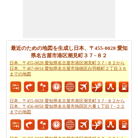
ができます。
すべてのより良い計画にポイントするために必要な最も
重要なご旅行の要約を取得しますか。ここに - 旅行は
日
本、〒455-0028 愛知県名古屋市港区潮見町３７−８２か
ら日本、〒467-0014 愛知県名古屋市瑞穂区白羽根町２丁
目３６までの旅行
を計画するのに役立ちます。
最近のための地図を生成し日本、〒455-0028 愛知
県名古屋市港区潮見町３７−８２
ご旅行中の時間的な制約がありましたか。より良いあな
日本、〒455-0028 愛知県名古屋市港区潮見町３７−８２から
たの飛行時間を管理するために探しますか。あなたは
日
日本、〒467-0014 愛知県名古屋市瑞穂区白羽根町２丁目３６
本、〒455-0028 愛知県名古屋市港区潮見町３７−８２か
までの地図
ら日本、〒467-0014 愛知県名古屋市瑞穂区白羽根町２丁
目３６までの飛行時間
を見つけることができます。自分
がより良い日本、〒455-0028 愛知県名古屋市港区潮見町
３７−８２から日本、〒467-0014 愛知県名古屋市瑞穂区
日本、〒455-0028 愛知県名古屋市港区潮見町３７−８２から
日本、〒456-0058 愛知県名古屋市熱田区六番１丁目７−２２
白羽根町２丁目３６までのあなたの旅行を計画するのに
までの地図
役立ちます。
あなたはそれが確からしいの停止ポイントとあなたの旅
の途中でポイントを与えマップたいですか。
日本、〒