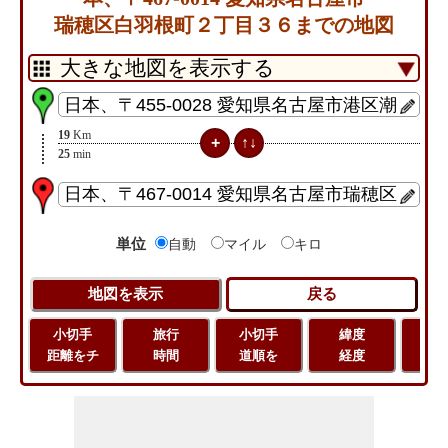
瑞穂区白羽根町２丁目３６までの地図
19
Km
25
min
単位
自動
マイル
キロ
小切手
旅行
小切手
緯度
旅
距離をチ
時間
道順を
経度
距