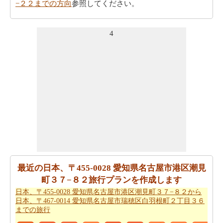
−２２までの方向
参照してください。
日本、〒455-0028 愛知県名古屋市港区潮見町３７−８２
4
から日本、〒456-0058 愛知県名古屋市熱田区六番１丁目
７−２２まで飛行機で旅行を計画したいですか。
日本、〒
455-0028 愛知県名古屋市港区潮見町３７−８２から日
本、〒456-0058 愛知県名古屋市熱田区六番１丁目７−２
２までの飛行距離
を確認してください。
あなたの旅行の計画を実行するために走行時間は非常に
重要です。ここでおおよその時間を取得することによ
り、あなたの旅行を計画-
日本、〒455-0028 愛知県名古屋
市港区潮見町３７−８２から日本、〒456-0058 愛知県名
古屋市熱田区六番１丁目７−２２までの移動時間
。
最近の日本、〒455-0028 愛知県名古屋市港区潮見
日本、〒455-0028 愛知県名古屋市港区潮見町３７−８２
町３７−８２旅行プランを作成します
が日本、〒456-0058 愛知県名古屋市熱田区六番１丁目７
日本、〒455-0028 愛知県名古屋市港区潮見町３７−８２から
−２２からの飛ぶことを計画します。
日本、〒455-0028
日本、〒467-0014 愛知県名古屋市瑞穂区白羽根町２丁目３６
愛知県名古屋市港区潮見町３７−８２から日本、〒456-
までの旅行
0058 愛知県名古屋市熱田区六番１丁目７−２２までの飛