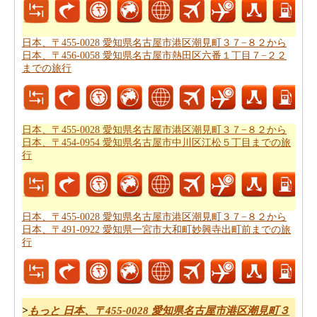
行時間
の推定をしたいですか。
あなたの旅行プランをもらった後、あなたはまた、ルー
日本、〒455-0028 愛知県名古屋市港区潮見町３７−８２から
トプランナーの助けを借りて計画された
日本、〒455-
日本、〒456-0058 愛知県名古屋市熱田区六番１丁目７−２２
までの旅行
0028 愛知県名古屋市港区潮見町３７−８２から日本、〒
456-0058 愛知県名古屋市熱田区六番１丁目７−２２まで
の道路ルートプラン
を取得したいと思います。
日本、〒455-0028 愛知県名古屋市港区潮見町３７−８２から
あなたの旅のための全体計画を持った後、あなたはま
日本、〒454-0954 愛知県名古屋市中川区江松５丁目までの旅
た、旅費の推定値を取得したいと思います。
日本、〒
行
455-0028 愛知県名古屋市港区潮見町３７−８２から日
本、〒456-0058 愛知県名古屋市熱田区六番１丁目７−２
２までの旅行の費用
をチェックすることができます。
日本、〒455-0028 愛知県名古屋市港区潮見町３７−８２から
日本、〒491-0922 愛知県一宮市大和町妙興寺出町前までの旅
行
>
もっと 日本、〒455-0028 愛知県名古屋市港区潮見町３