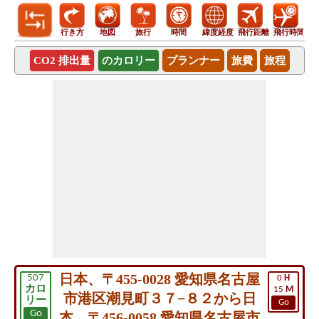
行き方
地図
旅行
時間
緯度経度
飛行距離
飛行時間
CO2 排出量
のカロリー
プランナー
旅費
旅程
日本、〒455-0028 愛知県名古屋
507
0
H
カロ
15
M
市港区潮見町３７−８２から日
リー
Go
Go
本、〒456-0058 愛知県名古屋市