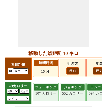
移動した総距離 10 キロ
運転時間
行き方
地図
運転距離
行く!
行く!
10
15 分
のカロリー
ウォーキング
ジョギング
ランニン
507 カロリー
552 カロリー
597 カロ