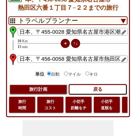
熱田区六番１丁目７−２２までの旅行
10
Km
15
min
単位
自動
マイル
キロ
旅行
旅行
小切手
小切手
小
時間
コスト
距離をチ
道順を
地