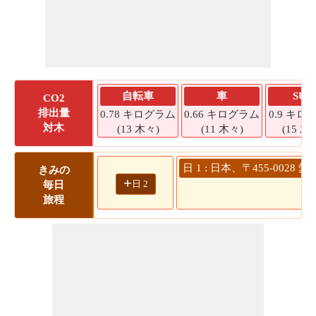
自転車
車
SUV
CO2
排出量
0.78 キログラム
0.66 キログラム
0.9 キロ
対木
(13 木々)
(11 木々)
(15 木
日 1 : 日本、〒455-00
きみの
+
日 2
毎日
旅程