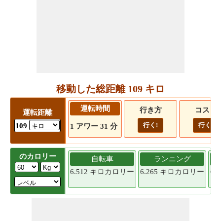
移動した総距離 109 キロ
運転時間
行き方
コスト
運転距離
行く!
行く!
109
1 アワー 31 分
のカロリー
自転車
ランニング
6.512 キロカロリー
6.265 キロカロリー
6.