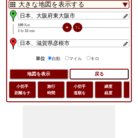
109
Km
1
hr
32
min
単位
自動
マイル
キロ
小切手
旅行
小切手
緯度
旅
距離をチ
時間
道順を
経度
距