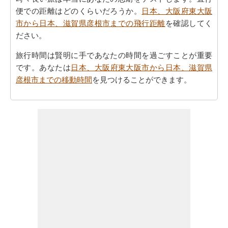
便での距離はどのくらいだろうか。
日本、大阪府東大阪
市から日本、滋賀県彦根市までの飛行距離
を確認してく
ださい。
旅行時間は賢明に手であなたの時間を過ごすことが重要
です。あなたは
日本、大阪府東大阪市から日本、滋賀県
彦根市までの移動時間
を見つけることができます。
すべてのより良い計画にポイントするために必要な最も
重要なご旅行の要約を取得しますか。ここに - 旅行は
日
本、大阪府東大阪市から日本、滋賀県彦根市までの旅行
を計画するのに役立ちます。
ご旅行中の時間的な制約がありましたか。より良いあな
たの飛行時間を管理するために探しますか。あなたは
日
本、大阪府東大阪市から日本、滋賀県彦根市までの飛行
時間
を見つけることができます。自分がより良い日本、
大阪府東大阪市から日本、滋賀県彦根市までのあなたの
旅行を計画するのに役立ちます。