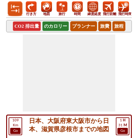
行き方
地図
旅行
時間
緯度経度
飛行距離
飛行時間
CO2 排出量
のカロリー
プランナー
旅費
旅程
日本、大阪府東大阪市から日
109
1
H
Km
31
M
本、滋賀県彦根市までの地図
Go
Go