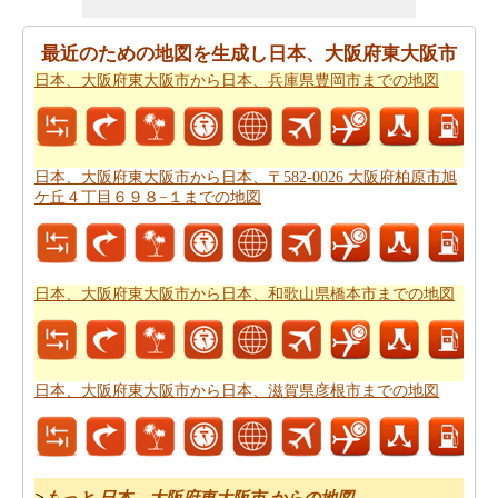
あなたはそれが確からしいの停止ポイントとあなたの旅
の途中でポイントを与えマップたいですか。
日本、大阪
最近のための地図を生成し日本、大阪府東大阪市
府東大阪市から日本、滋賀県彦根市までの道路ルートプ
日本、大阪府東大阪市から日本、兵庫県豊岡市までの地図
ラン
はあなたがチェックすることをお勧めします。
あなたは旅行のための旅行費用計算機を探しています
か。あなたは
日本、大阪府東大阪市から日本、滋賀県彦
日本、大阪府東大阪市から日本、〒582-0026 大阪府柏原市旭
根市までの旅行の費用
を見つけることができます。
ケ丘４丁目６９８−１までの地図
日本、大阪府東大阪市から日本、和歌山県橋本市までの地図
日本、大阪府東大阪市から日本、滋賀県彦根市までの地図
>
もっと 日本、大阪府東大阪市 からの地図