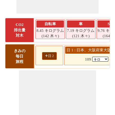
自転車
車
SU
CO2
排出量
8.45 キログラム
7.19 キログラム
9.76 キ
対木
(142 木々)
(121 木々)
(164 
日 1 : 日本、大阪府東大阪市
きみの
+
日 2
毎日
109
(1
旅程