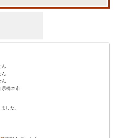
せん
せん
せん
山県橋本市
しました。