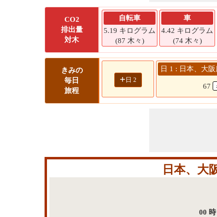
自転車
車
CO2
排出量
5.19 キログラム
4.42 キログラム
対木
(87 木々)
(74 木々)
日 1 : 日本、
きみの
+
日 2
毎日
67
旅程
日本、大
00