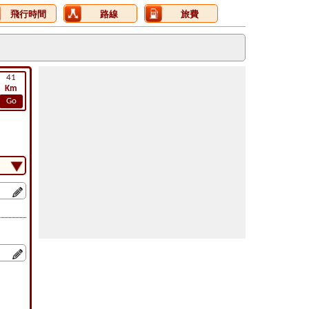
飛行時間
路線
旅費
41
Km
Go