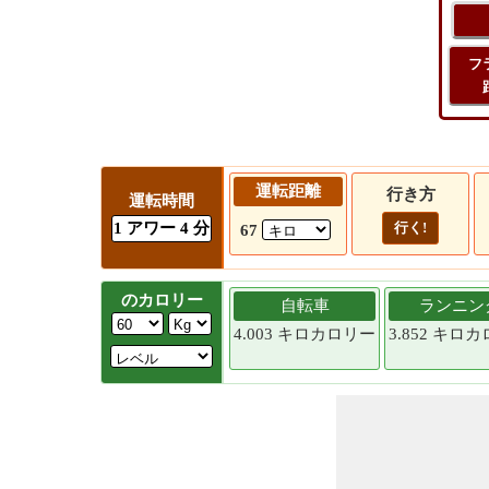
フ
運転距離
行き方
運転時間
1 アワー 4 分
行く!
67
のカロリー
自転車
ランニン
4.003 キロカロリー
3.852 キロ