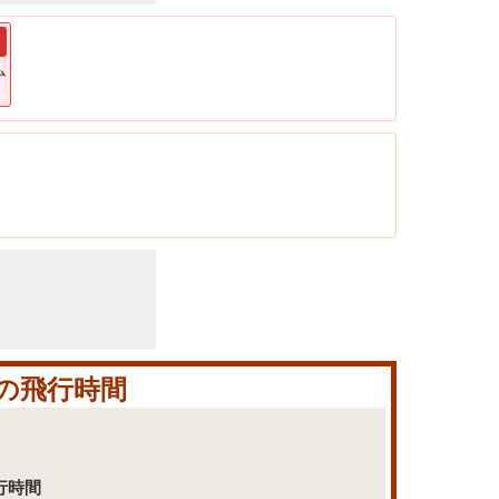
ム
の飛行時間
行時間