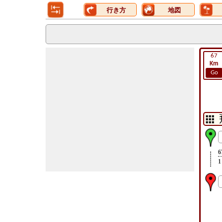
行き方
地図
67
Km
Go
6
1