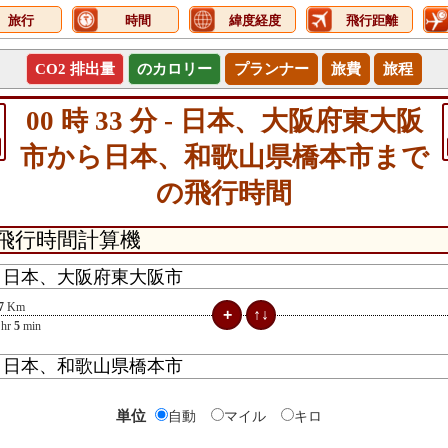
旅行
時間
緯度経度
飛行距離
CO2 排出量
のカロリー
プランナー
旅費
旅程
00 時 33 分 - 日本、大阪府東大阪
市から日本、和歌山県橋本市まで
の飛行時間
7
Km
hr
5
min
単位
自動
マイル
キロ