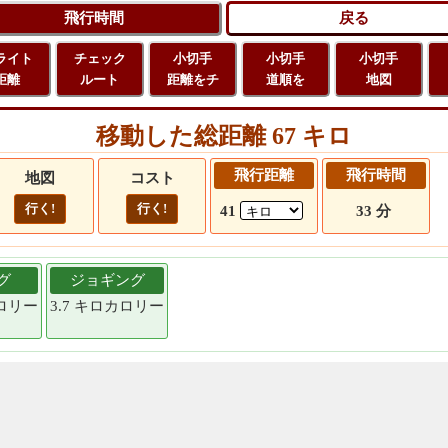
ライト
チェック
小切手
小切手
小切手
距離
ルート
距離をチ
道順を
地図
移動した総距離 67 キロ
飛行距離
飛行時間
地図
コスト
行く!
行く!
41
33 分
グ
ジョギング
カロリー
3.7 キロカロリー