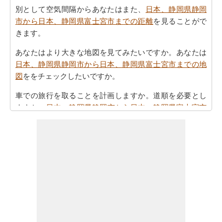
別として空気間隔からあなたはまた、
日本、静岡県静岡
市から日本、静岡県富士宮市までの距離
を見ることがで
きます。
あなたはより大きな地図を見てみたいですか。あなたは
日本、静岡県静岡市から日本、静岡県富士宮市までの地
図
ををチェックしたいですか。
車での旅行を取ることを計画しますか。道順を必要とし
ますか。
日本、静岡県静岡市から日本、静岡県富士宮市
までの方向
方参照してください。
あなたの旅を計画する際の所要時間は重要な要素です。
したがって、あなたはまた
日本、静岡県静岡市から日
本、静岡県富士宮市までの移動時間
を知りたいかもしれ
ません。これは、あなたが日本、静岡県静岡市と日本、
静岡県富士宮市の間の距離を旅行過ごすことになります
とどのくらいの時間推定値するのに役立ちます。
あなたの日本、静岡県静岡市から日本、静岡県富士宮市