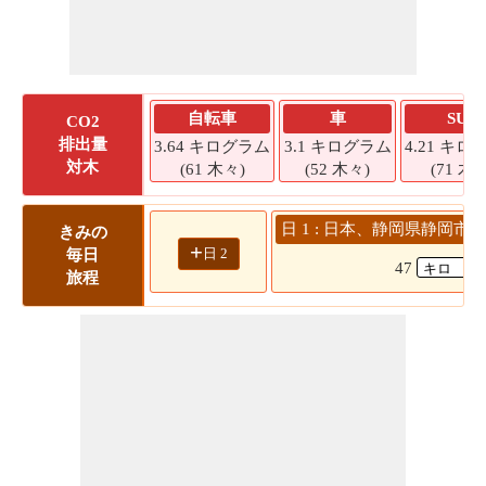
自転車
車
SUV
CO2
排出量
3.64 キログラム
3.1 キログラム
4.21 キロ
対木
(61 木々)
(52 木々)
(71 木々
日 1 : 日本、静岡県静岡市 
きみの
+
日 2
毎日
47
旅程