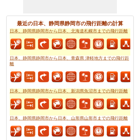
までの旅行に基づいて、簡単な旅行の計画を作成する必
要ですか。
日本、静岡県静岡市から日本、静岡県富士宮
市までの旅行
ために私たちの旅のプランナーをお試しく
最近の日本、静岡県静岡市の飛行距離の計算
ださい。
日本、静岡県静岡市から日本、北海道札幌市までの飛行距離
日本、静岡県静岡市から日本、静岡県富士宮市まで飛行
機で旅行をお探しですか。あなたはまた、
日本、静岡県
静岡市から日本、静岡県富士宮市までの飛行時間
を知る
日本、静岡県静岡市から日本、青森県 津軽地方までの飛行距
ことができます。
離
新しい場所に行くの後、あなたの目的地へのルートを知
ることが重要です。場合はルートを認識していません、
あなたは
日本、静岡県静岡市から日本、静岡県富士宮市
日本、静岡県静岡市から日本、新潟県魚沼市までの飛行距離
までの道路ルートプラン
をチェックすることができま
す。
あなたは道路で旅行したいですか。駆動するのに費用が
日本、静岡県静岡市から日本、山形県山形市までの飛行距離
かかるどのくらい知ってはいけませんか。あなたは
日
本、静岡県静岡市から日本、静岡県富士宮市までの旅行
の費用
をもらいます。