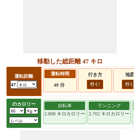
移動した総距離 47 キロ
運転時間
行き方
地図
運転距離
行く!
行く!
47
48 分
のカロリー
自転車
ランニング
2.808 キロカロリー
2.702 キロカロリー
2.