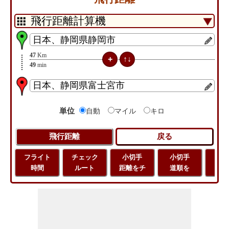
47
Km
49
min
単位
自動
マイル
キロ
フライト
チェック
小切手
小切手
小
時間
ルート
距離をチ
道順を
地