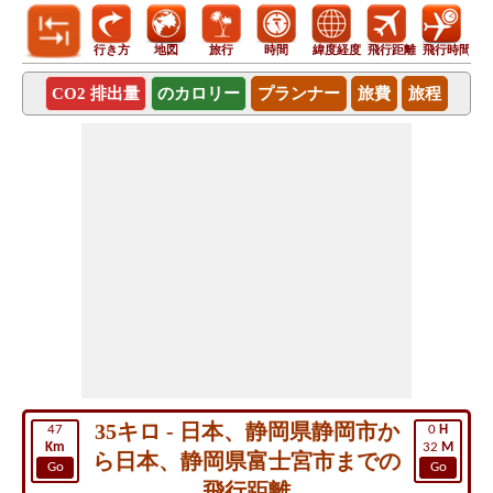
行き方
地図
旅行
時間
緯度経度
飛行距離
飛行時間
CO2 排出量
のカロリー
プランナー
旅費
旅程
35キロ - 日本、静岡県静岡市か
47
0
H
Km
32
M
ら日本、静岡県富士宮市までの
Go
Go
飛行距離