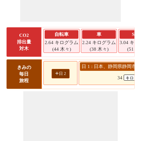
自転車
車
SU
CO2
排出量
2.64 キログラム
2.24 キログラム
3.04 キ
対木
(44 木々)
(38 木々)
(51 木
日 1 : 日本、静岡県静岡市 
きみの
+
日 2
毎日
34
旅程