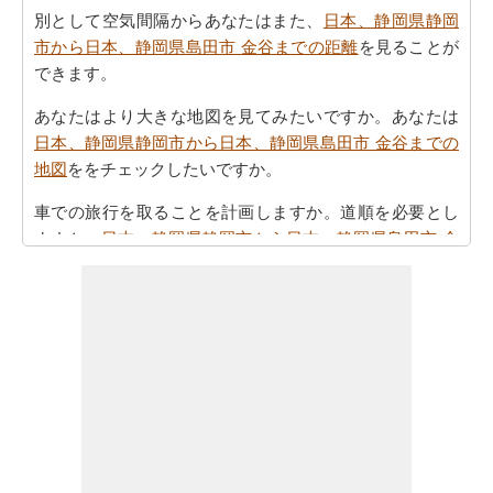
別として空気間隔からあなたはまた、
日本、静岡県静岡
市から日本、静岡県島田市 金谷までの距離
を見ることが
できます。
あなたはより大きな地図を見てみたいですか。あなたは
日本、静岡県静岡市から日本、静岡県島田市 金谷までの
地図
ををチェックしたいですか。
車での旅行を取ることを計画しますか。道順を必要とし
ますか。
日本、静岡県静岡市から日本、静岡県島田市 金
谷までの方向
方参照してください。
あなたの旅を計画する際の所要時間は重要な要素です。
したがって、あなたはまた
日本、静岡県静岡市から日
本、静岡県島田市 金谷までの移動時間
を知りたいかもし
れません。これは、あなたが日本、静岡県静岡市と日
本、静岡県島田市 金谷の間の距離を旅行過ごすことにな
りますとどのくらいの時間推定値するのに役立ちます。
あなたの日本、静岡県静岡市から日本、静岡県島田市 金