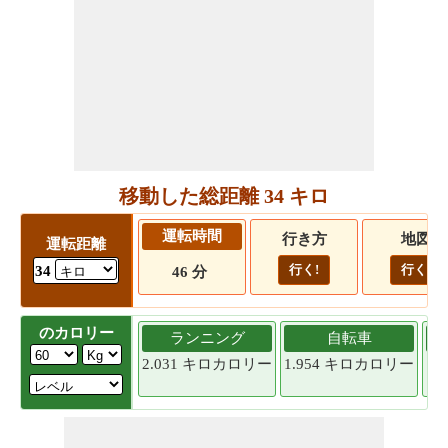
移動した総距離 34 キロ
運転時間
行き方
地図
運転距離
行く!
行く!
34
46 分
のカロリー
ランニング
自転車
2.031 キロカロリー
1.954 キロカロリー
1.