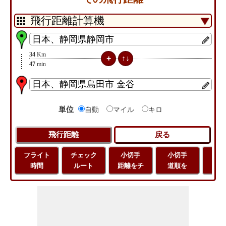
34
Km
47
min
単位
自動
マイル
キロ
フライト
チェック
小切手
小切手
小
時間
ルート
距離をチ
道順を
地