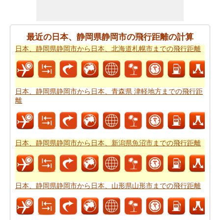
谷までの旅行に基づいて、簡単な旅行の計画を作成する
必要ですか。
日本、静岡県静岡市から日本、静岡県島田
市 金谷までの旅行
ために私たちの旅のプランナーをお試
最近の日本、静岡県静岡市の飛行距離の計算
しください。
日本、静岡県静岡市から日本、北海道札幌市までの飛行距離
日本、静岡県静岡市から日本、静岡県島田市 金谷まで飛
行機で旅行をお探しですか。あなたはまた、
日本、静岡
県静岡市から日本、静岡県島田市 金谷までの飛行時間
を
日本、静岡県静岡市から日本、青森県 津軽地方までの飛行距
知ることができます。
離
新しい場所に行くの後、あなたの目的地へのルートを知
ることが重要です。場合はルートを認識していません、
あなたは
日本、静岡県静岡市から日本、静岡県島田市 金
日本、静岡県静岡市から日本、新潟県魚沼市までの飛行距離
谷までの道路ルートプラン
をチェックすることができま
す。
あなたは道路で旅行したいですか。駆動するのに費用が
日本、静岡県静岡市から日本、山形県山形市までの飛行距離
かかるどのくらい知ってはいけませんか。あなたは
日
本、静岡県静岡市から日本、静岡県島田市 金谷までの旅
行の費用
をもらいます。