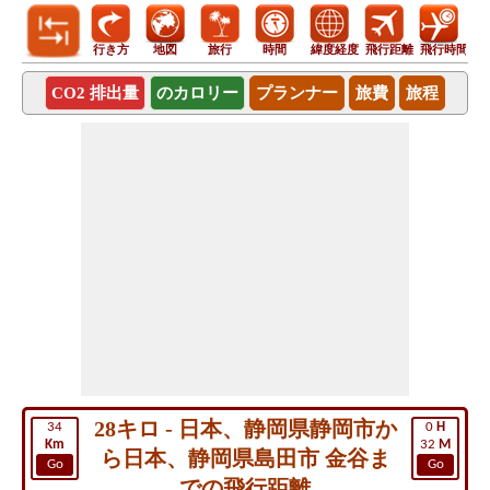
行き方
地図
旅行
時間
緯度経度
飛行距離
飛行時間
CO2 排出量
のカロリー
プランナー
旅費
旅程
28キロ - 日本、静岡県静岡市か
34
0
H
Km
32
M
ら日本、静岡県島田市 金谷ま
Go
Go
での飛行距離