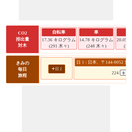
自転車
車
CO2
排出量
17.36 キログラム
14.78 キログラム
20.0
対木
(291 木々)
(248 木々)
(33
日 1 : 日本、〒144-005
きみの
+
日 2
毎日
224
旅程