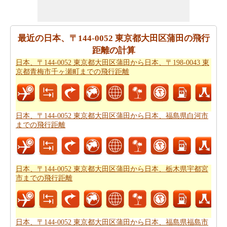
福島県白河市までの旅行に基づいて、簡単な旅行の計画
を作成する必要ですか。
日本、〒144-0052 東京都大田区
蒲田から日本、福島県白河市までの旅行
ために私たちの
最近の日本、〒144-0052 東京都大田区蒲田の飛行
旅のプランナーをお試しください。
距離の計算
日本、〒144-0052 東京都大田区蒲田から日本、〒198-0043 東
日本、〒144-0052 東京都大田区蒲田から日本、福島県白
京都青梅市千ヶ瀬町までの飛行距離
河市まで飛行機で旅行をお探しですか。あなたはまた、
日本、〒144-0052 東京都大田区蒲田から日本、福島県白
河市までの飛行時間
を知ることができます。
日本、〒144-0052 東京都大田区蒲田から日本、福島県白河市
新しい場所に行くの後、あなたの目的地へのルートを知
までの飛行距離
ることが重要です。場合はルートを認識していません、
あなたは
日本、〒144-0052 東京都大田区蒲田から日本、
福島県白河市までの道路ルートプラン
をチェックするこ
とができます。
日本、〒144-0052 東京都大田区蒲田から日本、栃木県宇都宮
市までの飛行距離
あなたは道路で旅行したいですか。駆動するのに費用が
かかるどのくらい知ってはいけませんか。あなたは
日
本、〒144-0052 東京都大田区蒲田から日本、福島県白河
日本、〒144-0052 東京都大田区蒲田から日本、福島県福島市
市までの旅行の費用
をもらいます。