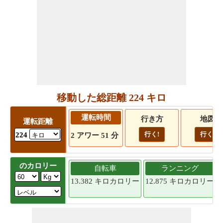
移動した総距離 224 キロ
運転時間
行き方
地図
運転距離
行く!
行く!
224
2 アワー 51 分
のカロリー
自転車
ランニング
13.382 キロカロリー
12.875 キロカロリー