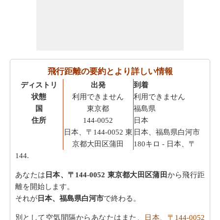
飛行距離の要約とより詳しい情報
ディストリ
出発
到着
状態
利用できません
利用できません
国
東京都
福島県
住所
144-0052
日本
日本、〒144-0052 東
日本、福島県白河市
京都大田区蒲田
180キロ
- 日本、〒
144.
あなたは
日本、〒144-0052 東京都大田区蒲田
から飛行距
離を開始します。
それが
日本、福島県白河市
で終わる。
別として空気間隔からあなたはまた、
日本、〒144-0052