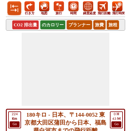
行き方
地図
旅行
時間
緯度経度
飛行距離
飛行時間
CO2 排出量
のカロリー
プランナー
旅費
旅程
180キロ - 日本、〒144-0052 東
224
0
H
Km
43
M
京都大田区蒲田から日本、福島
Go
Go
県白河市までの飛行距離