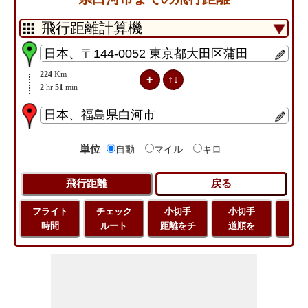
224
Km
2
hr
51
min
単位
自動
マイル
キロ
フライト
チェック
小切手
小切手
小
時間
ルート
距離をチ
道順を
地