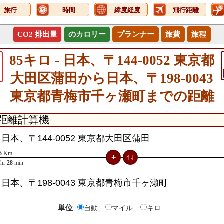
旅行
時間
緯度経度
飛行距離
CO2 排出量
のカロリー
プランナー
旅費
旅程
85キロ - 日本、〒144-0052 東京都
大田区蒲田から日本、〒198-0043
東京都青梅市千ヶ瀬町までの距離
5
Km
hr
28
min
単位
自動
マイル
キロ