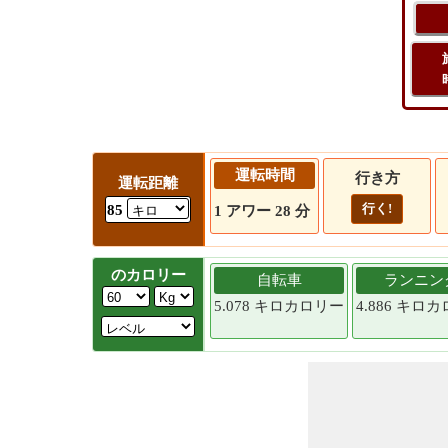
運転時間
行き方
運転距離
行く!
85
1 アワー 28 分
のカロリー
自転車
ランニン
5.078 キロカロリー
4.886 キロ