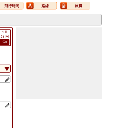
飛行時間
路線
旅費
1
H
28
M
Go