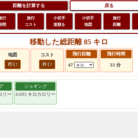
旅行
旅行
小切手
小切手
旅行
時間
コスト
道順を
地図
距離
移動した総距離 85 キロ
飛行距離
飛行時間
地図
コスト
行く!
行く!
47
33 分
グ
ジョギング
カロリー
4.693 キロカロリー