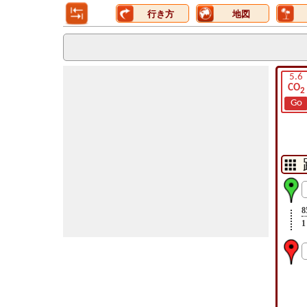
行き方
地図
5.6
CO
2
Go
8
1