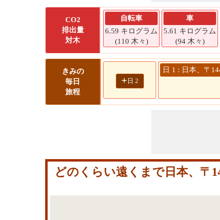
自転車
車
CO2
排出量
6.59 キログラム
5.61 キログラム
対木
(110 木々)
(94 木々)
日 1 : 日本、〒1
きみの
+
日 2
毎日
旅程
どのくらい遠くまで日本、〒144