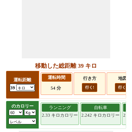
移動した総距離 39 キロ
運転時間
行き方
地図
運転距離
行く!
行く!
39
54 分
のカロリー
ランニング
自転車
2.33 キロカロリー
2.242 キロカロリー
2.