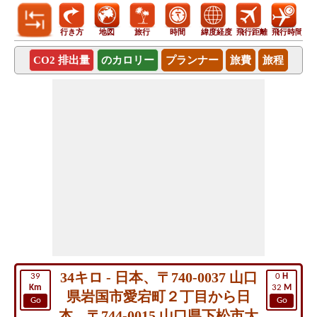
行き方
地図
旅行
時間
緯度経度
飛行距離
飛行時間
CO2 排出量
のカロリー
プランナー
旅費
旅程
34キロ - 日本、〒740-0037 山口
39
0
H
Km
32
M
県岩国市愛宕町２丁目から日
Go
Go
本、〒744-0015 山口県下松市大