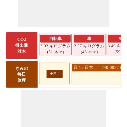
自転車
車
SU
CO2
排出量
3.02 キログラム
2.57 キログラム
3.49 キ
対木
(51 木々)
(43 木々)
(59 木
日 1 : 日本、〒740-00
きみの
+
日 2
毎日
旅程