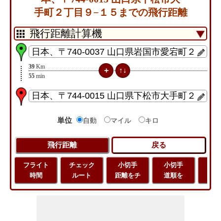
手町２丁目９−１５までの飛行距離
39
Km
55
min
単位
自動
マイル
キロ
フライト
チェック
小切手
小切手
小
時間
ルート
距離をチ
道順を
地