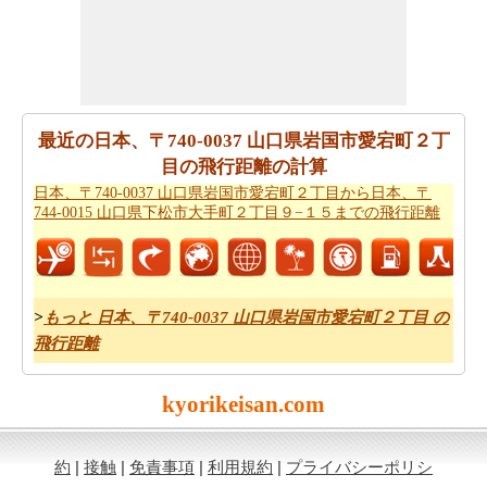
したがって、あなたはまた
日本、〒740-0037 山口県岩国
市愛宕町２丁目から日本、〒744-0015 山口県下松市大手
町２丁目９−１５までの移動時間
を知りたいかもしれませ
ん。これは、あなたが日本、〒740-0037 山口県岩国市愛
宕町２丁目と日本、〒744-0015 山口県下松市大手町２丁
目９−１５の間の距離を旅行過ごすことになりますとどの
最近の日本、〒740-0037 山口県岩国市愛宕町２丁
くらいの時間推定値するのに役立ちます。
目の飛行距離の計算
日本、〒740-0037 山口県岩国市愛宕町２丁目から日本、〒
あなたの日本、〒740-0037 山口県岩国市愛宕町２丁目か
744-0015 山口県下松市大手町２丁目９−１５までの飛行距離
ら日本、〒744-0015 山口県下松市大手町２丁目９−１５
までの旅行に基づいて、簡単な旅行の計画を作成する必
要ですか。
日本、〒740-0037 山口県岩国市愛宕町２丁目
から日本、〒744-0015 山口県下松市大手町２丁目９−１
>
もっと 日本、〒740-0037 山口県岩国市愛宕町２丁目 の
５までの旅行
ために私たちの旅のプランナーをお試しく
飛行距離
ださい。
kyorikeisan.com
日本、〒740-0037 山口県岩国市愛宕町２丁目から日本、
〒744-0015 山口県下松市大手町２丁目９−１５まで飛行
機で旅行をお探しですか。あなたはまた、
日本、〒740-
約
|
接触
|
免責事項
|
利用規約
|
プライバシーポリシ
0037 山口県岩国市愛宕町２丁目から日本、〒744-0015 山