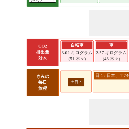
自転車
車
CO2
排出量
3.02 キログラム
2.57 キログラム
対木
(51 木々)
(43 木々)
日 1 : 日本、〒
きみの
+
日 2
毎日
旅程