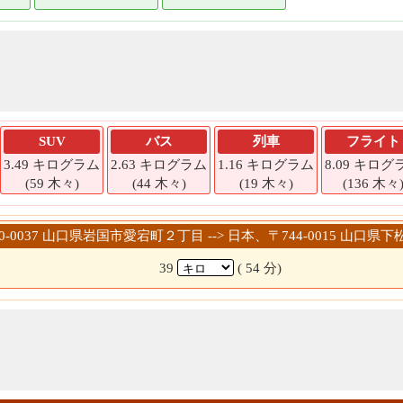
SUV
バス
列車
フライト
3.49 キログラム
2.63 キログラム
1.16 キログラム
8.09 キログ
(59 木々)
(44 木々)
(19 木々)
(136 木々
740-0037 山口県岩国市愛宕町２丁目 --> 日本、〒744-0015 山
39
( 54 分)