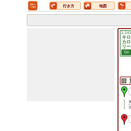
行き方
地図
2.24
キロ
カロ
リー
Go
3
5