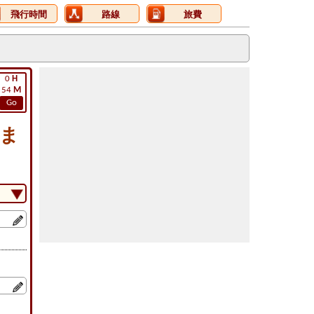
飛行時間
路線
旅費
0
H
54
M
Go
５ま