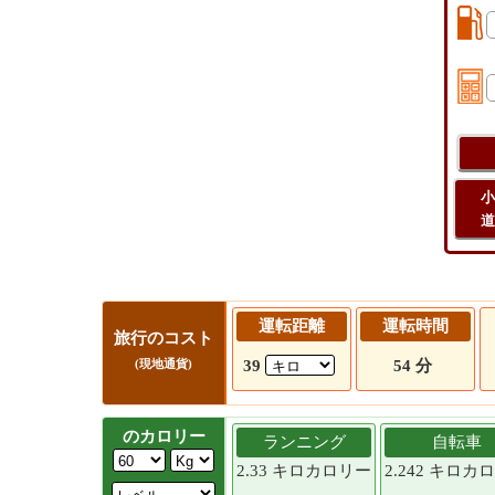
小
道
運転距離
運転時間
旅行のコスト
39
54 分
(現地通貨)
のカロリー
ランニング
自転車
2.33 キロカロリー
2.242 キロカ