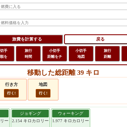
切手
旅行
小切手
小切手
旅行
順を
時間
距離をチ
地図
距離
移動した総距離 39 キロ
行き方
地図
行く!
行く!
ジョギング
ウォーキング
ロリー
2.154 キロカロリー
1.977 キロカロリー