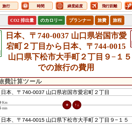
旅行
時間
緯度経度
飛行距離
CO2 排出量
のカロリー
プランナー
旅費
旅程
2
日本、〒740-0037 山口県岩国市愛
宕町２丁目から日本、〒744-0015
山口県下松市大手町２丁目９−１
での旅行の費用
9
Km
5
min