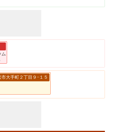
ラム
)
口県下松市大手町２丁目９−１５