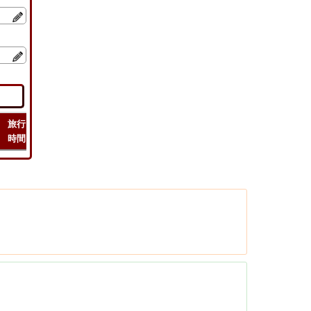
旅行
緯度
フライト
フライト
チェック
時間
経度
距離
時間
ルート