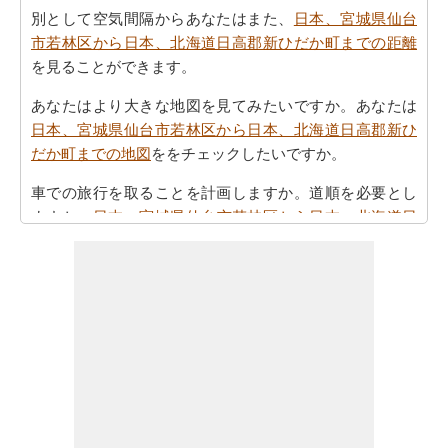
別として空気間隔からあなたはまた、
日本、宮城県仙台
市若林区から日本、北海道日高郡新ひだか町までの距離
を見ることができます。
あなたはより大きな地図を見てみたいですか。あなたは
日本、宮城県仙台市若林区から日本、北海道日高郡新ひ
だか町までの地図
ををチェックしたいですか。
車での旅行を取ることを計画しますか。道順を必要とし
ますか。
日本、宮城県仙台市若林区から日本、北海道日
高郡新ひだか町までの方向
方参照してください。
あなたの旅を計画する際の所要時間は重要な要素です。
したがって、あなたはまた
日本、宮城県仙台市若林区か
ら日本、北海道日高郡新ひだか町までの移動時間
を知り
たいかもしれません。これは、あなたが日本、宮城県仙
台市若林区と日本、北海道日高郡新ひだか町の間の距離
を旅行過ごすことになりますとどのくらいの時間推定値
するのに役立ちます。