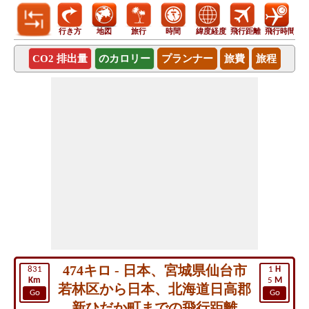
行き方
地図
旅行
時間
緯度経度
飛行距離
飛行時間
CO2 排出量
のカロリー
プランナー
旅費
旅程
474キロ - 日本、宮城県仙台市
831
1
H
Km
5
M
若林区から日本、北海道日高郡
Go
Go
新ひだか町までの飛行距離