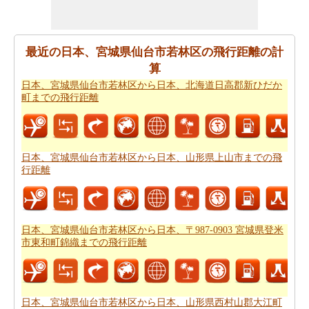
あなたの日本、宮城県仙台市若林区から日本、北海道日
高郡新ひだか町までの旅行に基づいて、簡単な旅行の計
画を作成する必要ですか。
日本、宮城県仙台市若林区か
最近の日本、宮城県仙台市若林区の飛行距離の計
ら日本、北海道日高郡新ひだか町までの旅行
ために私た
算
ちの旅のプランナーをお試しください。
日本、宮城県仙台市若林区から日本、北海道日高郡新ひだか
町までの飛行距離
日本、宮城県仙台市若林区から日本、北海道日高郡新ひ
だか町まで飛行機で旅行をお探しですか。あなたはま
た、
日本、宮城県仙台市若林区から日本、北海道日高郡
新ひだか町までの飛行時間
を知ることができます。
日本、宮城県仙台市若林区から日本、山形県上山市までの飛
行距離
新しい場所に行くの後、あなたの目的地へのルートを知
ることが重要です。場合はルートを認識していません、
あなたは
日本、宮城県仙台市若林区から日本、北海道日
高郡新ひだか町までの道路ルートプラン
をチェックする
日本、宮城県仙台市若林区から日本、〒987-0903 宮城県登米
市東和町錦織までの飛行距離
ことができます。
あなたは道路で旅行したいですか。駆動するのに費用が
かかるどのくらい知ってはいけませんか。あなたは
日
日本、宮城県仙台市若林区から日本、山形県西村山郡大江町
本、宮城県仙台市若林区から日本、北海道日高郡新ひだ