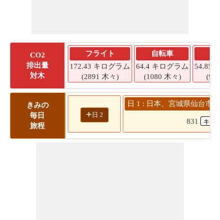
フライト
自転車
CO2
排出量
172.43 キログラム
64.4 キログラム
54.8
対木
(2891 木々)
(1080 木々)
(92
日 1 : 日本、宮城県仙台市
きみの
+
日 2
毎日
831
旅程