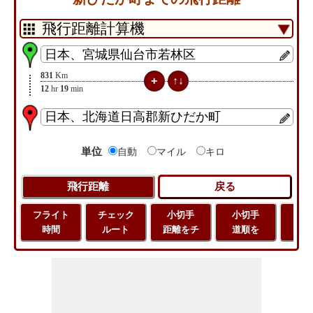
831
Km
12
hr
19
min
単位
自動
マイル
キロ
フライト
チェック
小切手
小切手
小
時間
ルート
距離をチ
道順を
地