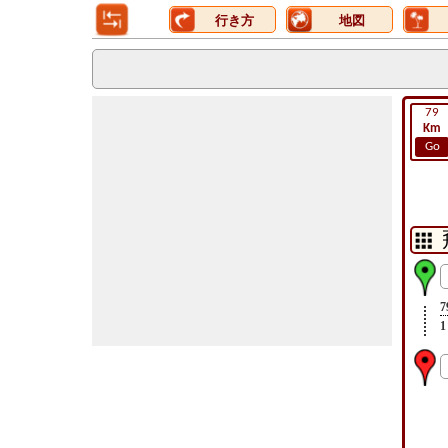
行き方
地図
79
Km
Go
7
1