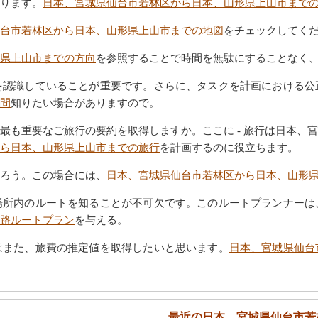
ります。
日本、宮城県仙台市若林区から日本、山形県上山市まで
台市若林区から日本、山形県上山市までの地図
をチェックしてく
県上山市までの方向
を参照することで時間を無駄にすることなく
を認識していることが重要です。さらに、タスクを計画における公
間
知りたい場合がありますので。
最も重要なご旅行の要約を取得しますか。ここに - 旅行は日本、
ら日本、山形県上山市までの旅行
を計画するのに役立ちます。
ろう。この場合には、
日本、宮城県仙台市若林区から日本、山形
場所内のルートを知ることが不可欠です。このルートプランナーは
路ルートプラン
を与える。
はまた、旅費の推定値を取得したいと思います。
日本、宮城県仙台
最近の日本、宮城県仙台市若