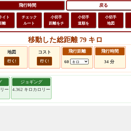
ライト
チェック
小切手
小切手
小切手
距離
ルート
距離をチ
道順を
地図
移動した総距離 79 キロ
飛行距離
飛行時間
地図
コスト
行く!
行く!
60
34 分
グ
ジョギング
ロリー
4.362 キロカロリー