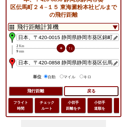
区伝馬町２４−１５ 東海澱粉本社ビルまで
の飛行距離
2
Km
9
min
単位
自動
マイル
キロ
フライト
チェック
小切手
小切手
小
時間
ルート
距離をチ
道順を
地