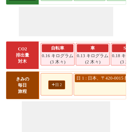
自転車
車
SU
CO2
排出量
0.16 キログラム
0.13 キログラム
0.18 キ
対木
(3 木々)
(2 木々)
(3 木
日 1 : 日本、〒420-00
きみの
+
日 2
毎日
旅程