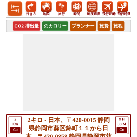
行き方
地図
旅行
時間
緯度経度
飛行距離
飛行時間
CO2 排出量
のカロリー
プランナー
旅費
旅程
2キロ - 日本、〒420-0015 静岡
2
0
H
Km
30
M
県静岡市葵区錦町１１から日
Go
Go
本、〒420-0858 静岡県静岡市葵