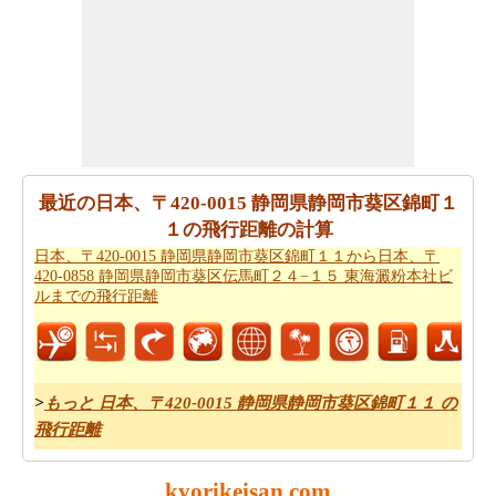
東海澱粉本社ビルまでの方向
方参照してください。
あなたの旅を計画する際の所要時間は重要な要素です。
したがって、あなたはまた
日本、〒420-0015 静岡県静岡
市葵区錦町１１から日本、〒420-0858 静岡県静岡市葵区
伝馬町２４−１５ 東海澱粉本社ビルまでの移動時間
を知
りたいかもしれません。これは、あなたが日本、〒420-
0015 静岡県静岡市葵区錦町１１と日本、〒420-0858 静岡
最近の日本、〒420-0015 静岡県静岡市葵区錦町１
県静岡市葵区伝馬町２４−１５ 東海澱粉本社ビルの間の
１の飛行距離の計算
距離を旅行過ごすことになりますとどのくらいの時間推
日本、〒420-0015 静岡県静岡市葵区錦町１１から日本、〒
420-0858 静岡県静岡市葵区伝馬町２４−１５ 東海澱粉本社ビ
定値するのに役立ちます。
ルまでの飛行距離
あなたの日本、〒420-0015 静岡県静岡市葵区錦町１１か
ら日本、〒420-0858 静岡県静岡市葵区伝馬町２４−１５
東海澱粉本社ビルまでの旅行に基づいて、簡単な旅行の
計画を作成する必要ですか。
日本、〒420-0015 静岡県静
>
もっと 日本、〒420-0015 静岡県静岡市葵区錦町１１ の
岡市葵区錦町１１から日本、〒420-0858 静岡県静岡市葵
飛行距離
区伝馬町２４−１５ 東海澱粉本社ビルまでの旅行
ために
私たちの旅のプランナーをお試しください。
kyorikeisan.com