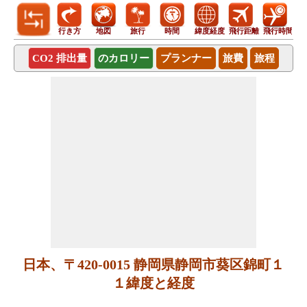
行き方
地図
旅行
時間
緯度経度
飛行距離
飛行時間
CO2 排出量
のカロリー
プランナー
旅費
旅程
日本、〒420-0015 静岡県静岡市葵区錦町１
１緯度と経度