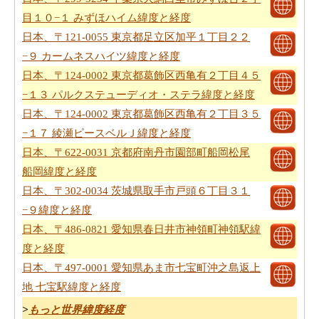
目１０−１ みずほハイム緯度と経度
日本、〒121-0055 東京都足立区加平１丁目２２
−９ カームネスハイツ緯度と経度
日本、〒124-0002 東京都葛飾区西亀有２丁目４５
−１３ パルクステューディオ・ステラ緯度と経度
日本、〒124-0002 東京都葛飾区西亀有２丁目３５
−１７ 綾瀬ピースベルＪ緯度と経度
日本、〒622-0031 京都府南丹市園部町船岡松尾
船岡緯度と経度
日本、〒302-0034 茨城県取手市戸頭６丁目３１
−９緯度と経度
日本、〒486-0821 愛知県春日井市神領町神領駅緯
度と経度
日本、〒497-0001 愛知県あま市七宝町沖之島返上
地 七宝駅緯度と経度
>
もっと世界緯度経度