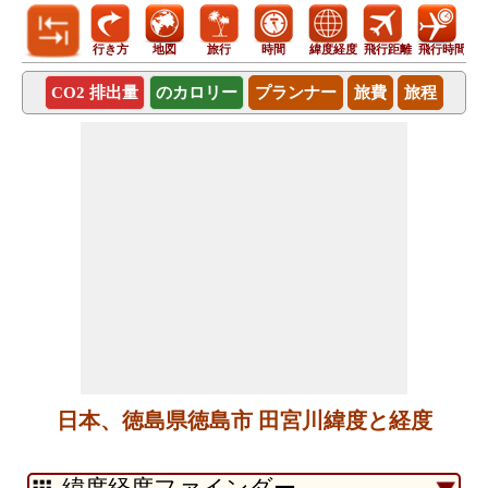
行き方
地図
旅行
時間
緯度経度
飛行距離
飛行時間
CO2 排出量
のカロリー
プランナー
旅費
旅程
日本、徳島県徳島市 田宮川緯度と経度