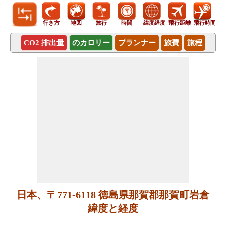
行き方
地図
旅行
時間
緯度経度
飛行距離
飛行時間
CO2 排出量
のカロリー
プランナー
旅費
旅程
日本、〒771-6118 徳島県那賀郡那賀町岩倉
緯度と経度