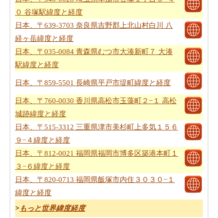
０ 谷塚駅緯度と経度
日本、〒639-3703 奈良県吉野郡上北山村白川 八
経ヶ岳緯度と経度
日本、〒035-0084 青森県むつ市大湊新町７ 大湊
駅緯度と経度
日本、〒859-5501 長崎県平戸市堤町緯度と経度
日本、〒760-0030 香川県高松市玉藻町２−１ 高松
城跡緯度と経度
日本、〒515-3312 三重県津市美杉町上多気１５６
９−４緯度と経度
日本、〒812-0021 福岡県福岡市博多区築港本町１
３−６緯度と経度
日本、〒820-0713 福岡県飯塚市内住３０３０−１
緯度と経度
>
もっと世界緯度経度